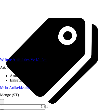
Weitere Artikel des Verkäufers
Art.-Nr.
12492076
Artikeltyp
:
Lampenschirm
Einsatzbereich
:
Innen
Mehr Artikeldetails
Menge (ST)
1 ST