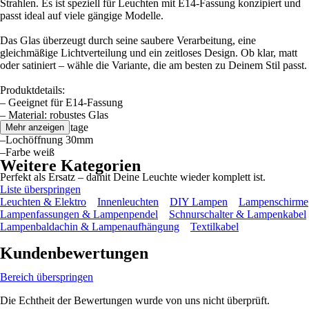
Strahlen. Es ist speziell für Leuchten mit E14-Fassung konzipiert und
passt ideal auf viele gängige Modelle.
Das Glas überzeugt durch seine saubere Verarbeitung, eine
gleichmäßige Lichtverteilung und ein zeitloses Design. Ob klar, matt
oder satiniert – wähle die Variante, die am besten zu Deinem Stil passt.
Produktdetails:
– Geeignet für E14-Fassung
– Material: robustes Glas
– Einfache Montage
Mehr anzeigen
–Lochöffnung 30mm
–Farbe weiß
Weitere Kategorien
Perfekt als Ersatz – damit Deine Leuchte wieder komplett ist.
Liste überspringen
Leuchten & Elektro
Innenleuchten
DIY Lampen
Lampenschirme
Lampenfassungen & Lampenpendel
Schnurschalter & Lampenkabel
Lampenbaldachin & Lampenaufhängung
Textilkabel
Kundenbewertungen
Bereich überspringen
Die Echtheit der Bewertungen wurde von uns nicht überprüft.