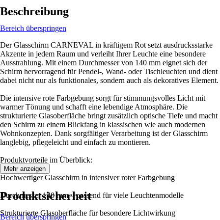
Beschreibung
Bereich überspringen
Der Glasschirm CARNEVAL in kräftigem Rot setzt ausdrucksstarke
Akzente in jedem Raum und verleiht Ihrer Leuchte eine besondere
Ausstrahlung. Mit einem Durchmesser von 140 mm eignet sich der
Schirm hervorragend für Pendel-, Wand- oder Tischleuchten und dient
dabei nicht nur als funktionales, sondern auch als dekoratives Element.
Die intensive rote Farbgebung sorgt für stimmungsvolles Licht mit
warmer Tönung und schafft eine lebendige Atmosphäre. Die
strukturierte Glasoberfläche bringt zusätzlich optische Tiefe und macht
den Schirm zu einem Blickfang in klassischen wie auch modernen
Wohnkonzepten. Dank sorgfältiger Verarbeitung ist der Glasschirm
langlebig, pflegeleicht und einfach zu montieren.
Produktvorteile im Überblick:
Mehr anzeigen
Hochwertiger Glasschirm in intensiver roter Farbgebung
Produktsicherheit
Durchmesser 140 mm – passend für viele Leuchtenmodelle
Strukturierte Glasoberfläche für besondere Lichtwirkung
Bereich überspringen