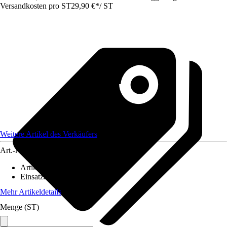
Versandkosten pro ST
29,90 €
*
/
ST
Weitere Artikel des Verkäufers
Art.-Nr.
12546651
Artikeltyp
:
Lampenschirm
Einsatzbereich
:
Innen
Mehr Artikeldetails
Menge (ST)