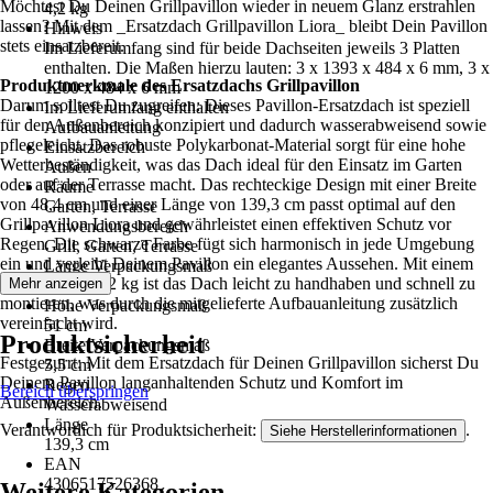
Möchtest Du Deinen Grillpavillon wieder in neuem Glanz erstrahlen
4,2 kg
lassen? Mit dem _Ersatzdach Grillpavillon Liora_ bleibt Dein Pavillon
Hinweis
stets einsatzbereit.
Im Lieferumfang sind für beide Dachseiten jeweils 3 Platten
enthalten. Die Maßen hierzu lauten: 3 x 1393 x 484 x 6 mm, 3 x
Produktmerkmale des Ersatzdachs Grillpavillon
1200 x 484 x 6 mm
Darum solltest Du zugreifen: Dieses Pavillon-Ersatzdach ist speziell
Im Lieferumfang enthalten
für den Außenbereich konzipiert und dadurch wasserabweisend sowie
Aufbauanleitung
pflegeleicht. Das robuste Polykarbonat-Material sorgt für eine hohe
Einsatzbereich
Wetterbeständigkeit, was das Dach ideal für den Einsatz im Garten
Außen
oder auf der Terrasse macht. Das rechteckige Design mit einer Breite
Räume
von 48,4 cm und einer Länge von 139,3 cm passt optimal auf den
Garten, Terrasse
Grillpavillon Liora und gewährleistet einen effektiven Schutz vor
Anwendungsbereich
Regen. Die schwarze Farbe fügt sich harmonisch in jede Umgebung
Grill, Garten, Terrasse
ein und verleiht Deinem Pavillon ein elegantes Aussehen. Mit einem
Länge Verpackungsmaß
Gewicht von 4,2 kg ist das Dach leicht zu handhaben und schnell zu
Mehr anzeigen
143 cm
montieren, was durch die mitgelieferte Aufbauanleitung zusätzlich
Höhe Verpackungsmaß
vereinfacht wird.
51 cm
Produktsicherheit
Breite Verpackungsmaß
Festgezurrt: Mit dem Ersatzdach für Deinen Grillpavillon sicherst Du
5,5 cm
Deinem Pavillon langanhaltenden Schutz und Komfort im
Regen
Bereich überspringen
Außenbereich.
Wasserabweisend
Länge
Verantwortlich für Produktsicherheit:
.
Siehe Herstellerinformationen
139,3 cm
EAN
4306517526368
Weitere Kategorien