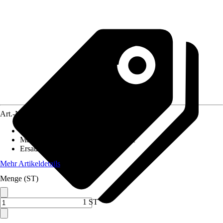
Art.-Nr.
10361611
Artikeltyp
:
Pavillondach
Materialspezifizierung
:
Polycarbonat
Ersatzteil/Zubehör für
:
Pavillon
Mehr Artikeldetails
Menge (ST)
1 ST