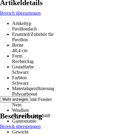
Artikeldetails
Bereich überspringen
Artikeltyp
Pavillondach
Ersatzteil/Zubehör für
Pavillon
Breite
48,4 cm
Form
Rechteckig
Grundfarbe
Schwarz
Farbton
Schwarz
Materialspezifizierung
Polycarbonat
Seitenteil mit Fenster
Mehr anzeigen
Nein
Windlast
Beschreibung
0-1 km/h - Windstill
Gastronomie
Bereich überspringen
-
Gewicht