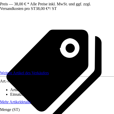
Preis — 38,00 € * Alle Preise inkl. MwSt. und ggf. zzgl.
Versandkosten pro ST
38,00 €
*
/
ST
Weitere Artikel des Verkäufers
Art.-Nr.
12553321
Artikeltyp
:
Lampenschirm
Einsatzbereich
:
Innen
Mehr Artikeldetails
Menge (ST)