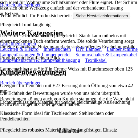
sich ideal für Wohnräume Schlafzimmer oder Flure eignet. Der Schirm
Bereich überspringen
lässt sich ohne Werkzeug einfach auf der vorhandenen Fassung
aufsetzen.
Verantwortlich für Produktsicherheit:
.
Siehe Herstellerinformationen
Pflegeleicht und langlebig
Weitere Kategorien
Der Stoff ist formstabil und pflegeleicht. Staub kann mühelos mit
einem trockenen Tuch entfernt werden. Die solide Verarbeitung sorgt
Liste überspringen
für eine dauerhafte Nutzung und ein stets gepflegtes Erscheinungsbild.
Leuchten & Elektro
Innenleuchten
DIY Lampen
Lampenschirme
Lampenfassungen & Lampenpendel
Schnurschalter & Lampenkabel
Produktvorteile auf einen Blick
Lampenbaldachin & Lampenaufhängung
Textilkabel
Lampenschirm aus Stoff in Creme Weiss mit Durchmesser oben 125
Kundenbewertungen
mm unten 255 mm Höhe 185 mm
Bereich überspringen
Geeignet für Leuchten mit E27 Fassung durch Öffnung von etwa 42
mm
Die Echtheit der Bewertungen wurde von uns nicht überprüft.
Bewertungen können auch von Kunden stammen, die die Ware nicht
Lichtdurchlässiges Material für weiche gleichmäßige Ausleuchtung
nachweislich genutzt oder gekauft haben.
Klassische Form ideal für Tischleuchten Stehleuchten oder
Pendelleuchten
Zahlarten
Pflegeleichtes robustes Material für den langfristigen Einsatz