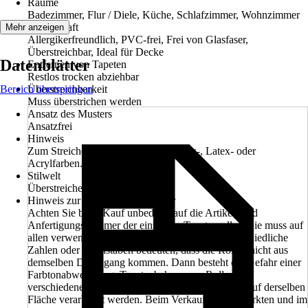
Räume
Badezimmer, Flur / Diele, Küche, Schlafzimmer, Wohnzimmer
Eigenschaft
Mehr anzeigen
Allergikerfreundlich, PVC-frei, Frei von Glasfaser,
Überstreichbar, Ideal für Decke
Datenblätter
Entfernen von Tapeten
Restlos trocken abziehbar
Bereich überspringen
Überstreichbarkeit
Muss überstrichen werden
Ansatz des Musters
Ansatzfrei
Hinweis
Zum Streichen eignen sich Dispersions-, Latex- oder
Acrylfarben.
Stilwelt
Überstreichen
Hinweis zur Anfertigungsnummer
Achten Sie beim Kauf unbedingt auf die Artikel- und
Anfertigungsnummer der einzelnen Tapetenrollen. Sie muss auf
allen verwendeten Rollen übereinstimmen. Unterschiedliche
Zahlen oder Buchstaben bedeuten, dass die Rollen nicht aus
demselben Druckgang kommen. Dann besteht die Gefahr einer
Farbtonabweichung. Tapetenbahnen aus Rollen mit
verschiedenen Anfertigungsnummern dürfen nicht auf derselben
Fläche verarbeitet werden. Beim Verkauf in den Märkten und im