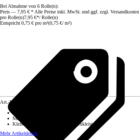
Bei Abnahme von 6 Rolle(n):
Preis — 7,95 € * Alle Preise inkl. MwSt. und ggf. zzgl. Versandkosten
pro Rolle(n)
7,95 €
*
/
Rolle(n)
Entspricht 0,75 € pro m²
(
0,75 €
/
m²
)
Art.-Nr.
4670669
Ansatz des Musters
:
Ansatzfrei
Maße (BxH)
:
53 x 2000 cm
Kleisterempfehlung
:
Spezialtapetenkleister
Mehr Artikeldetails