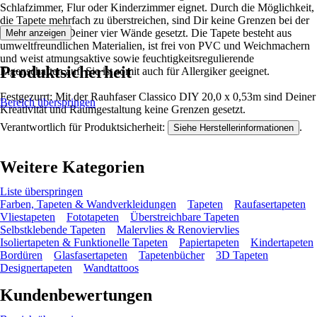
Schlafzimmer, Flur oder Kinderzimmer eignet. Durch die Möglichkeit,
die Tapete mehrfach zu überstreichen, sind Dir keine Grenzen bei der
Neugestaltung Deiner vier Wände gesetzt. Die Tapete besteht aus
Mehr anzeigen
umweltfreundlichen Materialien, ist frei von PVC und Weichmachern
und weist atmungsaktive sowie feuchtigkeitsregulierende
Produktsicherheit
Eigenschaften auf. Sie ist somit auch für Allergiker geeignet.
Festgezurrt: Mit der Rauhfaser Classico DIY 20,0 x 0,53m sind Deiner
Bereich überspringen
Kreativität und Raumgestaltung keine Grenzen gesetzt.
Verantwortlich für Produktsicherheit:
.
Siehe Herstellerinformationen
Weitere Kategorien
Liste überspringen
Farben, Tapeten & Wandverkleidungen
Tapeten
Raufasertapeten
Vliestapeten
Fototapeten
Überstreichbare Tapeten
Selbstklebende Tapeten
Malervlies & Renoviervlies
Isoliertapeten & Funktionelle Tapeten
Papiertapeten
Kindertapeten
Bordüren
Glasfasertapeten
Tapetenbücher
3D Tapeten
Designertapeten
Wandtattoos
Kundenbewertungen