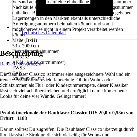
Versand achten wir auf eine einheitliche Anfertigungsnummer.
Nachkäufe können eine unterschiedliche Anfertigungsnummer
enthalten. Bitte beachten Sie außerdem, dass die angegebenen
Lagermengen in den Märkten ebenfalls unterschiedliche
Anfertigungsnummern beinhalten können und somit
möglicherweise nicht in einem Projekt verarbeitet werden
Technisches Datenblatt
können.
Maße (BxH)
53 x 2000 cm
Herstellerartikelnummer
Beschreibung
1003233
AKN (Artikelkurznummer)
Bereich überspringen
FWS3
EAN
Die Rauhfaser Classico ist immer eine ausgezeichnete Wahl und ein
4000599008377
treuer Begleiter durch viele Jahrzehnte. Ob im Wohn- oder
Schlafzimmer, als Flur- oder Kinderzimmertapete, dieser Klassiker
lässt sich vielfach überstreichen und ermöglicht damit immer neue
Looks für deine vier Wände. Gelingt immer!
Produktmerkmale der Rauhfaser Classico DIY 20,0 x 0,53m von
Erfurt - 1188
Darum solltest Du zugreifen: Die Rauhfaser Classico überzeugt durch
ihre klassische Struktur, die sich vielseitig für Wohn- und