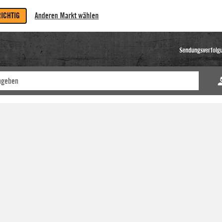
RICHTIG
Anderen Markt wählen
Sendungsverfolg