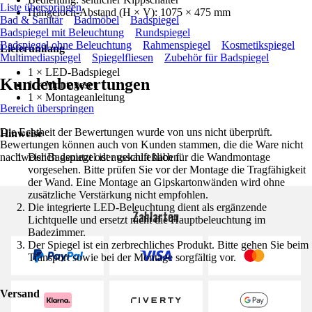
Liste überspringen
Hängeloch-Abstand (H × V): 1075 × 475 mm
Bad & Sanitär
Badmöbel
Badspiegel
Badspiegel mit Beleuchtung
Rundspiegel
Badspiegel ohne Beleuchtung
Rahmenspiegel
Kosmetikspiegel
Lieferumfang
Multimediaspiegel
Spiegelfliesen
Zubehör für Badspiegel
1 × LED-Badspiegel
Kundenbewertungen
1 × Montageset
1 × Montageanleitung
Bereich überspringen
Die Echtheit der Bewertungen wurde von uns nicht überprüft.
Hinweise
Bewertungen können auch von Kunden stammen, die die Ware nicht
nachweislich genutzt oder gekauft haben.
Der Badspiegel ist ausschließlich für die Wandmontage
vorgesehen. Bitte prüfen Sie vor der Montage die Tragfähigkeit
der Wand. Eine Montage an Gipskartonwänden wird ohne
zusätzliche Verstärkung nicht empfohlen.
Die integrierte LED-Beleuchtung dient als ergänzende
Zahlarten
Lichtquelle und ersetzt nicht die Hauptbeleuchtung im
Badezimmer.
Der Spiegel ist ein zerbrechliches Produkt. Bitte gehen Sie beim
Transport sowie bei der Montage sorgfältig vor.
Versand