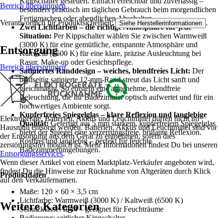
Kippschalter gesteuert. Einfach erreichbar und zuverlässig –
Bereich überspringen
besonders praktisch im täglichen Gebrauch beim morgendlichen
Fertigmachen oder abendlichen Abschalten.
Verantwortlich für Produktsicherheit:
.
Siehe Herstellerinformationen
Zwei Lichtfarben – die richtige Atmosphäre für jede
Situation:
Per Kippschalter wählen Sie zwischen Warmweiß
(3000 K) für eine gemütliche, entspannte Atmosphäre und
Entsorgung
Kaltweiß (6500 K) für eine klare, präzise Ausleuchtung bei
Rasur, Make-up oder Gesichtspflege.
Bereich überspringen
Satiniertes Randdesign – weiches, blendfreies Licht:
Der
beidseitig satinierte 12-mm-Rand streut das Licht sanft und
gleichmäßig. So entsteht eine angenehme, blendfreie
Beleuchtung, die Ihr Badezimmer optisch aufwertet und für ein
hochwertiges Ambiente sorgt.
Kupferfreies Spiegelglas – klare Reflexion und langlebige
Elektrogeräte, Batterien, Akkus und Leuchtmittel dürfen nicht im
Qualität:
Gefertigt aus 5 mm starkem, kupferfreiem Spiegelglas
Hausmüll entsorgt werden. Batterien, Akkus und Leuchtmittel sind vor
bietet der Spiegel eine verzerrungsfreie, brillante Reflexion.
der Entsorgung aus dem Gerät zu entnehmen, sofern dies
Rostfrei und langlebig – perfekt für feuchte
zerstörungsfrei möglich ist. Mehr Informationen findest Du bei unseren
Badezimmerumgebungen.
Entsorgungsservices
.
Wenn dieser Artikel von einem Marktplatz-Verkäufer angeboten wird,
findest Du die Hinweise zur Rücknahme von Altgeräten durch Klick
Produktdaten
auf den Verkäufernamen.
Maße: 120 × 60 × 3,5 cm
Lichtfarbe: Warmweiß (3000 K) / Kaltweiß (6500 K)
Weitere Kategorien
Schutzklasse: IP44 – geeignet für Feuchträume
Bedienung: seitlicher Kippschalter