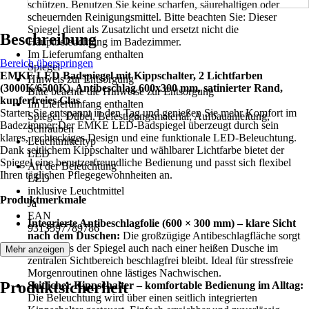
schützen. Benutzen Sie keine scharfen, säurehaltigen oder
scheuernden Reinigungsmittel. Bitte beachten Sie: Dieser
Spiegel dient als Zusatzlicht und ersetzt nicht die
Beschreibung
Hauptbeleuchtung im Badezimmer.
Im Lieferumfang enthalten
Bereich überspringen
Spiegel
EMKE LED Badspiegel mit Kippschalter, 2 Lichtfarben
Hinweis zur Entsorgung
(3000K/6500K), Antibeschlag 600x300 mm, satinierter Rand,
Bitte beachte die Hinweise zur Entsorgung
kupferfreies Glas
Im Lieferumfang enthalten
Starten Sie entspannt in den Tag und genießen Sie mehr Komfort im
Spiegel, Dübel, Befestigungsmaterial, Aufbauanleitung,
Badezimmer:Der EMKE LED-Badspiegel überzeugt durch sein
Schrauben
klares, rechteckiges Design und eine funktionale LED-Beleuchtung.
Leuchtmitteltyp
Dank seitlichem Kippschalter und wählbarer Lichtfarbe bietet der
LED
Spiegel eine benutzerfreundliche Bedienung und passt sich flexibel
Art der Beleuchtung
Ihren täglichen Pflegegewohnheiten an.
LED
inklusive Leuchtmittel
Produktmerkmale
Ja
EAN
Integrierte Antibeschlagfolie (600 × 300 mm) – klare Sicht
9313597789786
nach dem Duschen:
Die großzügige Antibeschlagfläche sorgt
dafür, dass der Spiegel auch nach einer heißen Dusche im
Mehr anzeigen
zentralen Sichtbereich beschlagfrei bleibt. Ideal für stressfreie
Morgenroutinen ohne lästiges Nachwischen.
Produktsicherheit
Seitlicher Kippschalter – komfortable Bedienung im Alltag:
Die Beleuchtung wird über einen seitlich integrierten