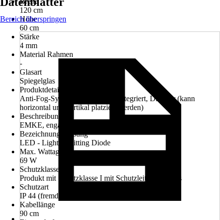
Datenblätter
Breite
120 cm
Bereich überspringen
Höhe
60 cm
Stärke
4 mm
Material Rahmen
-
Glasart
Spiegelglas
Produktdetails
Anti-Fog-System, Beleuchtung integriert, Drehbar (kann
horizontal und vertikal platziert werden)
Beschreibung
EMKE, engagiert für ein besseres Leben zu Hause
Bezeichnung Fassung
LED - Light Ermitting Diode
Max. Wattage
69 W
Schutzklasse
Produkt mit Schutzklasse I mit Schutzleiteranschluss
Schutzart
IP 44 (fremdkörper- und spritzwassergeschützt)
Kabellänge
90 cm