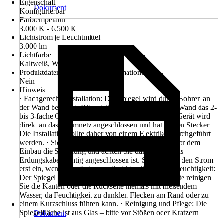
Eigenschaft
Dokument
Konfigurierbar
Farbtemperatur
3.000 K - 6.500 K
Lichtstrom je Leuchtmittel
3.000 lm
Lichtfarbe
Kaltweiß, Warmweiß
Produktdatenblatt mit EEK-Informationen
Nein
Hinweis
· Fachgerechte Installation: Der Spiegel wird durch Bohren an
der Wand befestigt. Bitte stellen Sie sicher, dass die Wand das 2-
bis 3-fache Gewicht des Spiegels tragen kann. Das Gerät wird
direkt an das Stromnetz angeschlossen und hat keinen Stecker.
Die Installation sollte daher von einem Elektriker durchgeführt
werden. · Sicherer Umgang mit Strom: Prüfen Sie vor dem
Einbau die Spannung und achten Sie darauf, dass das
Erdungskabel richtig angeschlossen ist. Schalten Sie den Strom
erst ein, wenn alles fertig montiert ist. · Schutz vor Feuchtigkeit:
Der Spiegel ist nach IP44 spritzwassergeschützt. Bitte reinigen
Sie die Kanten oder die Rückseite niemals mit fließendem
Wasser, da Feuchtigkeit zu dunklen Flecken am Rand oder zu
einem Kurzschluss führen kann. · Reinigung und Pflege: Die
Spiegelfläche ist aus Glas – bitte vor Stößen oder Kratzern
Dokument