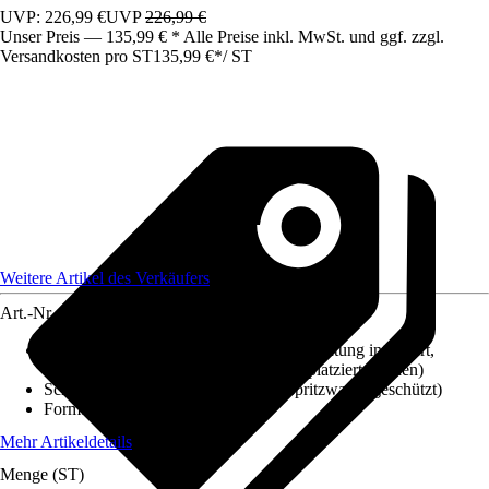
UVP: 226,99 €
UVP
226,99 €
Unser Preis — 135,99 € * Alle Preise inkl. MwSt. und ggf. zzgl.
Versandkosten pro ST
135,99 €
*
/
ST
Weitere Artikel des Verkäufers
Art.-Nr.
12081648
Produktdetails
:
Anti-Fog-System, Beleuchtung integriert,
Drehbar (kann horizontal und vertikal platziert werden)
Schutzart
:
IP 44 (fremdkörper- und spritzwassergeschützt)
Form
:
Eckig
Mehr Artikeldetails
Menge (ST)