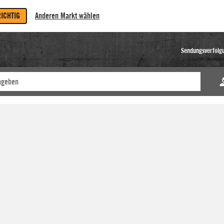
RICHTIG
Anderen Markt wählen
Sendungsverfolg