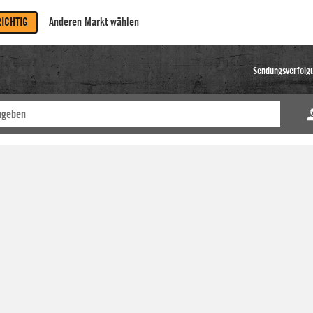
RICHTIG
Anderen Markt wählen
Sendungsverfolg