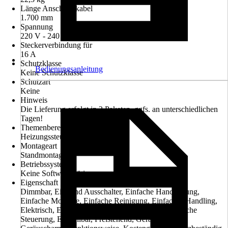
Länge Anschlusskabel
1.700 mm
Spannung
220 V - 240 V
Steckerverbindung für
16 A
Schutzklasse
Bedienungsanleitung
Keine Schutzklasse
Schutzart
Keine
Hinweis
Die Lieferung erfolgt in 2 Paketen, ggfs. an unterschiedlichen
Tagen!
Themenbereich
Heizungssteuerung & Raumklima
Montageart
Standmontage
Betriebssystem
Keine Software nötig
Eigenschaft
Dimmbar, Ein- und Ausschalter, Einfache Handhabung,
Einfache Montage, Einfache Reinigung, Einfaches Handling,
Elektrisch, Elektrisches Regelthermostat, Elektronische
Steuerung, Einstellbar, Freistehend, Geräuscharm,