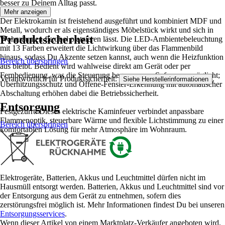
besser zu Deinem Alltag passt.
Mehr anzeigen
Der Elektrokamin ist freistehend ausgeführt und kombiniert MDF und
Metall, wodurch er als eigenständiges Möbelstück wirkt und sich in
Produktsicherheit
Wohnräumen flexibel platzieren lässt. Die LED-Ambientebeleuchtung
mit 13 Farben erweitert die Lichtwirkung über das Flammenbild
hinaus, sodass Du Akzente setzen kannst, auch wenn die Heizfunktion
Bereich überspringen
aus bleibt. Bedient wird wahlweise direkt am Gerät oder per
Fernbedienung, was die Steuerung bequem vom Sofa aus ermöglicht;
Verantwortlich für Produktsicherheit:
.
Siehe Herstellerinformationen
Überhitzungsschutz und Offene-Fenster-Erkennung mit automatischer
Abschaltung erhöhen dabei die Betriebssicherheit.
Entsorgung
Festgezurrt: Dieses elektrische Kaminfeuer verbindet anpassbare
Flammenoptik, steuerbare Wärme und flexible Lichtstimmung zu einer
Bereich überspringen
komfortablen Lösung für mehr Atmosphäre im Wohnraum.
Elektrogeräte, Batterien, Akkus und Leuchtmittel dürfen nicht im
Hausmüll entsorgt werden. Batterien, Akkus und Leuchtmittel sind vor
der Entsorgung aus dem Gerät zu entnehmen, sofern dies
zerstörungsfrei möglich ist. Mehr Informationen findest Du bei unseren
Entsorgungsservices
.
Wenn dieser Artikel von einem Marktplatz-Verkäufer angeboten wird,