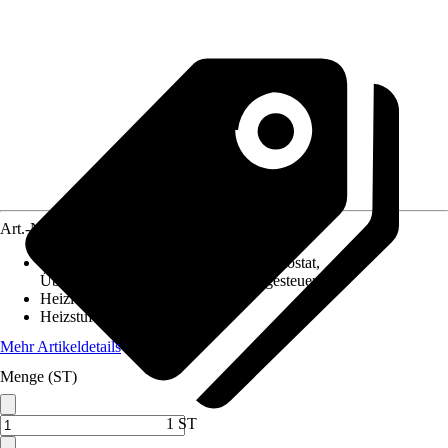
Art.-Nr.
10664086
Funktionen
:
Remote Steuerung, Thermostat,
Überhitzungsschutz, Dimmbar, Zeitgesteuert
Heizleistung
:
2.000 W
Heizstufen
:
1-stufig
Mehr Artikeldetails
Menge (ST)
1 ST