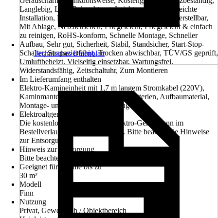
Geräuscharme Funktionsweise, Kostengünstig, Kratzbeständig,
Langlebig, LED Beleuchtung, Leicht zu reinigen, Leichte
Installation, Leichte Montage, Leuchtet, Mehrfach verstellbar,
Mit Ablage, Netzbetrieben, Pflegeleicht, Pflegeleicht & einfach
zu reinigen, RoHS-konform, Schnelle Montage, Schneller
Aufbau, Sehr gut, Sicherheit, Stabil, Standsicher, Start-Stop-
Schalter, Strapazierfähig, Trocken abwischbar, TÜV/GS geprüft,
Technisches Datenblatt
Umluftbeheizt, Vielseitig einsetzbar, Wartungsfrei,
Widerstandsfähig, Zeitschaltuhr, Zum Montieren
Im Lieferumfang enthalten
Elektro-Kamineinheit mit 1,7 m langem Stromkabel (220V),
Kaminmantel, Fernbedienung inkl. Batterien, Aufbaumaterial,
Montage- und Bedienungsanleitung
Elektroaltgerät-Rücknahme
Die kostenlose Rückgabe des Elektro-Geräts kann im
Bestellverlauf ausgewählt werden. Bitte beachte die Hinweise
zur Entsorgung.
Hinweis zur Entsorgung
Bitte beachte die Hinweise zur Entsorgung
Geeignet für Räume bis zu
30 m²
Modell
Finn
Nutzung
Privat, Gewerblich / Objektbereich