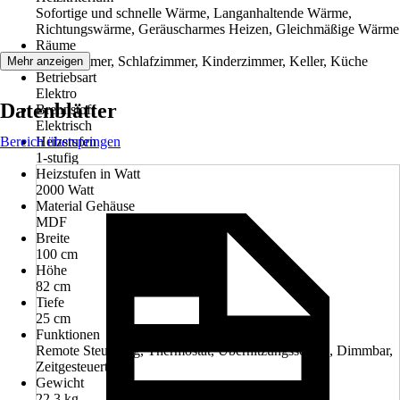
Sofortige und schnelle Wärme, Langanhaltende Wärme,
Richtungswärme, Geräuscharmes Heizen, Gleichmäßige Wärme
Räume
Wohnzimmer, Schlafzimmer, Kinderzimmer, Keller, Küche
Mehr anzeigen
Betriebsart
Elektro
Datenblätter
Brennstoff
Elektrisch
Bereich überspringen
Heizstufen
1-stufig
Heizstufen in Watt
2000 Watt
Material Gehäuse
MDF
Breite
100 cm
Höhe
82 cm
Tiefe
25 cm
Funktionen
Remote Steuerung, Thermostat, Überhitzungsschutz, Dimmbar,
Zeitgesteuert
Gewicht
22,3 kg