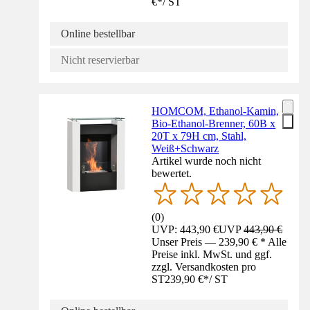
€
*
/
ST
Online bestellbar
Nicht reservierbar
HOMCOM, Ethanol-Kamin,
Bio-Ethanol-Brenner, 60B x
20T x 79H cm, Stahl,
Weiß+Schwarz
Artikel wurde noch nicht
bewertet.
(
0
)
UVP: 443,90 €
UVP
443,90 €
Unser Preis — 239,90 € * Alle
Preise inkl. MwSt. und ggf.
zzgl. Versandkosten pro
ST
239,90 €
*
/
ST