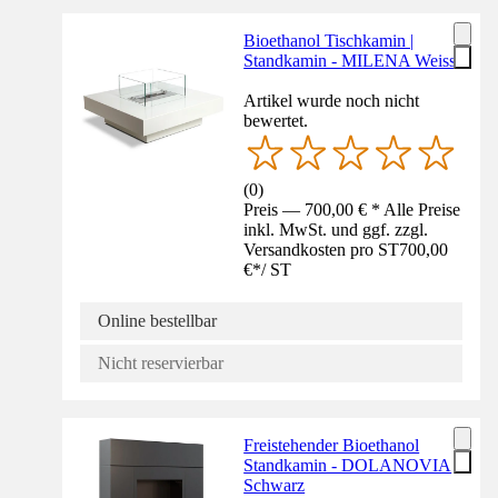
Bioethanol Tischkamin |
Standkamin - MILENA Weiss
Artikel wurde noch nicht
bewertet.
(
0
)
Preis — 700,00 € * Alle Preise
inkl. MwSt. und ggf. zzgl.
Versandkosten pro ST
700,00
€
*
/
ST
Online bestellbar
Nicht reservierbar
Freistehender Bioethanol
Standkamin - DOLANOVIA
Schwarz