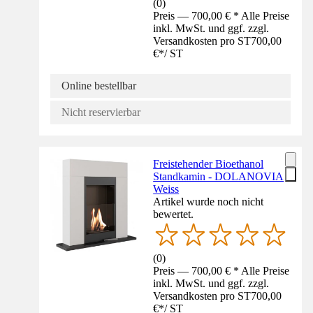
(
0
)
Preis — 700,00 € * Alle Preise
inkl. MwSt. und ggf. zzgl.
Versandkosten pro ST
700,00
€
*
/
ST
Online bestellbar
Nicht reservierbar
Freistehender Bioethanol
Standkamin - DOLANOVIA
Weiss
Artikel wurde noch nicht
bewertet.
(
0
)
Preis — 700,00 € * Alle Preise
inkl. MwSt. und ggf. zzgl.
Versandkosten pro ST
700,00
€
*
/
ST