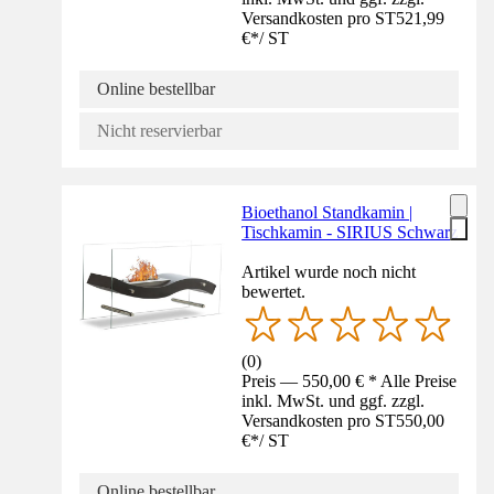
Versandkosten pro ST
521,99
€
*
/
ST
Online bestellbar
Nicht reservierbar
Bioethanol Standkamin |
Tischkamin - SIRIUS Schwarz
Artikel wurde noch nicht
bewertet.
(
0
)
Preis — 550,00 € * Alle Preise
inkl. MwSt. und ggf. zzgl.
Versandkosten pro ST
550,00
€
*
/
ST
Online bestellbar