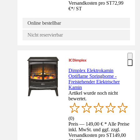
Versandkosten pro ST
72,99
€
*
/
ST
Online bestellbar
Nicht reservierbar
Dimplex Elektrokamin
Optiflame Springborne -
Freistehender Elektrischer
Kamin
Artikel wurde noch nicht
bewertet.
(
0
)
Preis — 149,00 € * Alle Preise
inkl. MwSt. und ggf. zzgl.
Versandkosten pro ST
149,00