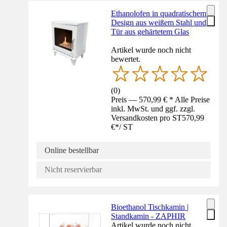
Ethanolofen in quadratischem
Design aus weißem Stahl und
Tür aus gehärtetem Glas
Artikel wurde noch nicht
bewertet.
(
0
)
Preis — 570,99 € * Alle Preise
inkl. MwSt. und ggf. zzgl.
Versandkosten pro ST
570,99
€
*
/
ST
Online bestellbar
Nicht reservierbar
Bioethanol Tischkamin |
Standkamin - ZAPHIR
Artikel wurde noch nicht