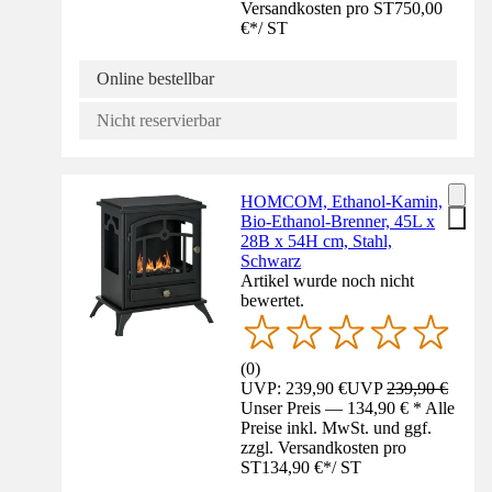
Versandkosten pro ST
750,00
€
*
/
ST
Online bestellbar
Nicht reservierbar
HOMCOM, Ethanol-Kamin,
Bio-Ethanol-Brenner, 45L x
28B x 54H cm, Stahl,
Schwarz
Artikel wurde noch nicht
bewertet.
(
0
)
UVP: 239,90 €
UVP
239,90 €
Unser Preis — 134,90 € * Alle
Preise inkl. MwSt. und ggf.
zzgl. Versandkosten pro
ST
134,90 €
*
/
ST