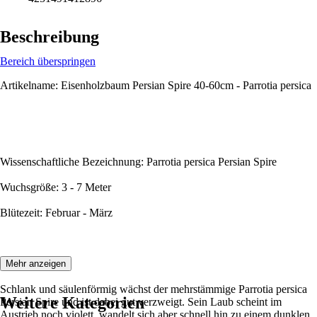
Beschreibung
Bereich überspringen
Artikelname: Eisenholzbaum Persian Spire 40-60cm - Parrotia persica
Wissenschaftliche Bezeichnung: Parrotia persica Persian Spire
Wuchsgröße: 3 - 7 Meter
Blütezeit: Februar - März
Beschreibung:
Mehr anzeigen
Schlank und säulenförmig wächst der mehrstämmige Parrotia persica
Weitere Kategorien
Persian Spire und ist dabei gut verzweigt. Sein Laub scheint im
Austrieb noch violett, wandelt sich aber schnell hin zu einem dunklen