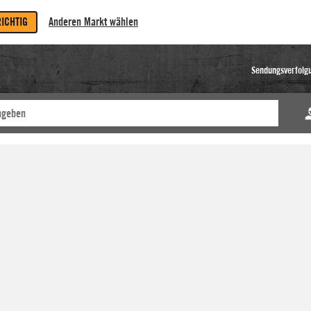
RICHTIG
Anderen Markt wählen
Sendungsverfolg