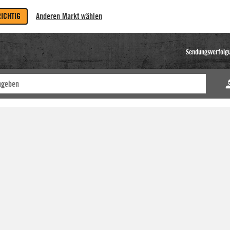
RICHTIG
Anderen Markt wählen
Sendungsverfolg