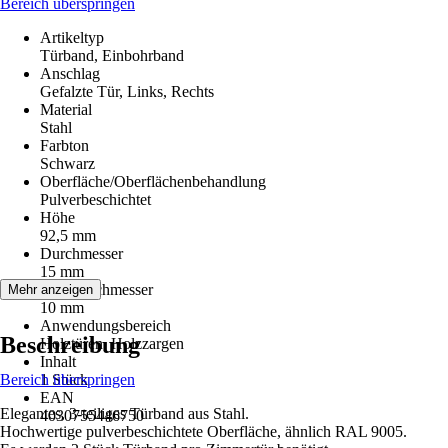
Bereich überspringen
Artikeltyp
Türband, Einbohrband
Anschlag
Gefalzte Tür, Links, Rechts
Material
Stahl
Farbton
Schwarz
Oberfläche/Oberflächenbehandlung
Pulverbeschichtet
Höhe
92,5 mm
Durchmesser
15 mm
Stift Durchmesser
Mehr anzeigen
10 mm
Anwendungsbereich
Beschreibung
Holztüren, Holzzargen
Inhalt
Bereich überspringen
1 Stück
EAN
Elegantes, 3-teiliges Türband aus Stahl.
4030755446750
Hochwertige pulverbeschichtete Oberfläche, ähnlich RAL 9005.