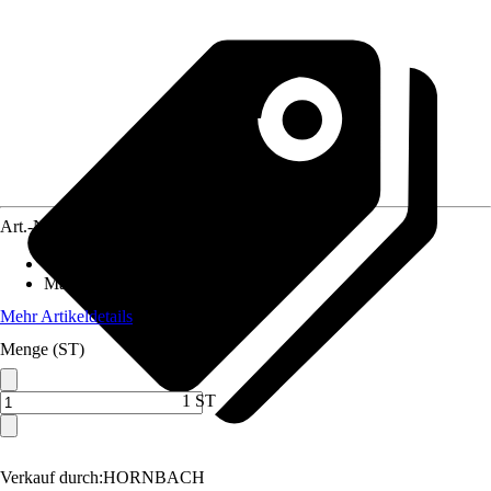
Art.-Nr.
12031778
Inhalt
:
1 Stück
Material
:
Stahl
Mehr Artikeldetails
Menge (ST)
1 ST
Verkauf durch:
HORNBACH