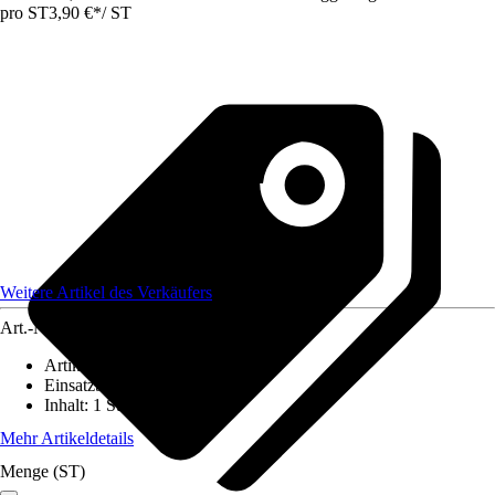
pro ST
3,90 €
*
/
ST
Weitere Artikel des Verkäufers
Art.-Nr.
12680277
Artikeltyp
:
Schalter
Einsatzbereich
:
Innen
Inhalt
:
1 Stück
Mehr Artikeldetails
Menge (ST)