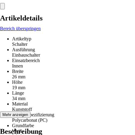
Artikeldetails
Bereich überspringen
Artikeltyp
Schalter
Ausführung
Einbauschalter
Einsatzbereich
Innen
Breite
26 mm
Höhe
19 mm
Länge
34 mm
Material
Kunststoff
Materialspezifizierung
Mehr anzeigen
Polycarbonat (PC)
Grundfarbe
Beschreibung
Weiß