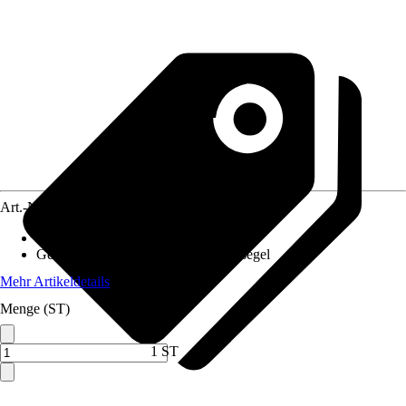
Art.-Nr.
5670756
Material
:
Edelstahl
Geeignet für
:
Dreiecksegel, Vierecksegel
Mehr Artikeldetails
Menge (ST)
1 ST