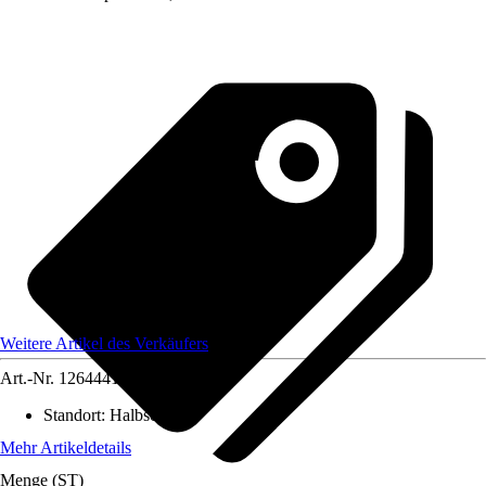
Weitere Artikel des Verkäufers
Art.-Nr.
12644414
Standort
:
Halbschatten
Mehr Artikeldetails
Menge (ST)