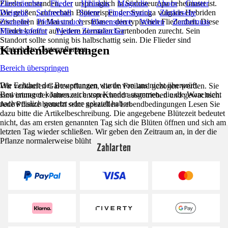
Flieder entstanden, der ursprünglich in Südosteuropa beheimatet ist.
Ziersträucher
Flieder
Hibiskus
Magnolie
Ahorn
Ginster
Die großen, aufrechten Blütenrispen der Syringa vulgaris Hybriden
Weigelie
Schneeball
Spiere
Fingerstrauch
Zierkirsche
erscheinen im Mai und verströmen den typischen Fliederduft. Diese
Zierapfel
Pfeifenstrauch
Blasenspiere
Weiden
Zaubernuss
Flieder kommt auf jedem normalen Gartenboden zurecht. Sein
Mönchspfeffer
Weitere Ziersträucher
Standort sollte sonnig bis halbschattig sein. Die Flieder sind
Kundenbewertungen
winterharte Gartenpflanzen.
Bereich überspringen
Die Echtheit der Bewertungen wurde von uns nicht überprüft.
Wir verkaufen Gartenpflanzen, die im Freiland gezogen werden. Sie
Bewertungen können auch von Kunden stammen, die die Ware nicht
sind immer der Jahreszeit entsprechend ausgetrieben und gewachsen.
nachweislich genutzt oder gekauft haben.
Jede Pflanze braucht seine speziellen Lebendbedingungen Lesen Sie
dazu bitte die Artikelbeschreibung. Die angegebene Blütezeit bedeutet
nicht, das am ersten genannten Tag sich die Blüten öffnen und sich am
letzten Tag wieder schließen. Wir geben den Zeitraum an, in der die
Pflanze normalerweise blüht
Zahlarten