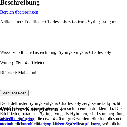
Beschreibung
Bereich überspringen
Artikelname: Edelflieder Charles Joly 60-80cm - Syringa vulgaris
Wissenschaftliche Bezeichnung: Syringa vulgaris Charles Joly
Wuchsgröße: 4 - 6 Meter
Blütezeit: Mai - Juni
Beschreibung:
Mehr anzeigen
Der Edelflieder Syringa vulgaris Charles Joly zeigt seine farbpracht in
Weitere Kategorien
dunklen Farben. Seine Blüten zeigen sich in einem dunklen lila. Die
Edelflieder, botanisch Syringa vulgaris Hybriden, sind sommergrüne,
aufrechte Sträucher, die etwa 4 - 6 m groß werden. Sie sind allesamt
Liste überspringen
aus zahlreichen Züchtungen mit Syringa vulgaris, dem gewöhnlichen
Garten
Pflanzen
Gartenpflanzen & Freilandpflanzen