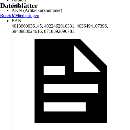
Datenblätter
Gelb
AKN (Artikelkurznummer)
Bereich überspringen
VM32
EAN
4013960036145, 4022462010331, 4036494107396,
5948988024616, 8718892096781