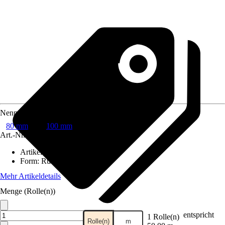
Nennweite
80 mm
100 mm
Art.-Nr.
7020312
Artikeltyp
:
Rohr
Form
:
Rund
Mehr Artikeldetails
Menge (Rolle(n))
entspricht
1 Rolle(n)
Rolle(n)
m