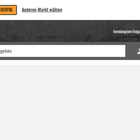
RICHTIG
Anderen Markt wählen
Sendungsverfolg