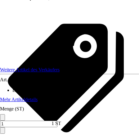
Weitere Artikel des Verkäufers
Art.-Nr.
12301196
Durchmesser Kulturtopf
:
12 cm
Mehr Artikeldetails
Menge (ST)
1 ST