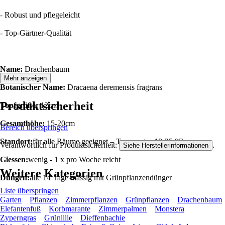
- Robust und pflegeleicht
- Top-Gärtner-Qualität
Name:
Drachenbaum
Mehr anzeigen
Botanischer Name:
Dracaena deremensis fragrans
Produktsicherheit
Topfgröße:
12cm
Gesamthöhe:
15-20cm
Bereich überspringen
Standort:
für alle Räume geeignet – Temperatur 18-25 °C
Verantwortlich für Produktsicherheit:
.
Siehe Herstellerinformationen
Giessen:
wenig - 1 x pro Woche reicht
Weitere Kategorien
Düngen:
alle 14 Tage mässig mit Grünpflanzendünger
Liste überspringen
Garten
Pflanzen
Zimmerpflanzen
Grünpflanzen
Drachenbaum
Elefantenfuß
Korbmarante
Zimmerpalmen
Monstera
Zyperngras
Grünlilie
Dieffenbachie