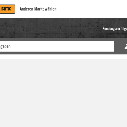
RICHTIG
Anderen Markt wählen
Sendungsverfolg