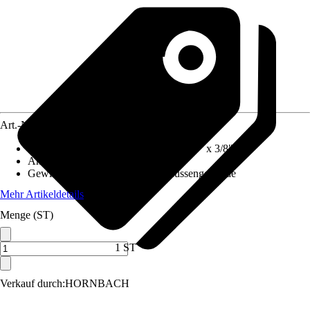
Art.-Nr.
1392194
Größe
:
10 x 10 mm, 3/8" x 10 mm, 3/8" x 3/8"
Anwendung
:
Verbinden, Quetschen
Gewinde-Typ
:
Ohne Gewinde, Aussengewinde
Mehr Artikeldetails
Menge (ST)
1 ST
Verkauf durch:
HORNBACH