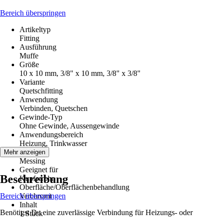
Bereich überspringen
Artikeltyp
Fitting
Ausführung
Muffe
Größe
10 x 10 mm, 3/8" x 10 mm, 3/8" x 3/8"
Variante
Quetschfitting
Anwendung
Verbinden, Quetschen
Gewinde-Typ
Ohne Gewinde, Aussengewinde
Anwendungsbereich
Heizung, Trinkwasser
Material
Mehr anzeigen
Messing
Geeignet für
Beschreibung
Kupferrohr
Oberfläche/Oberflächenbehandlung
Bereich überspringen
Verchromt
Inhalt
Benötigst Du eine zuverlässige Verbindung für Heizungs- oder
1 Stück