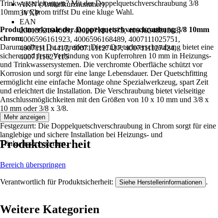
Trinkwasserleitungen? Mit der Doppelquetschverschraubung 3/8
AKN (Artikelkurznummer)
10mm in Chrom triffst Du eine kluge Wahl.
3VXP
EAN
Produktmerkmale der Doppelquetschverschraubung 3/8 10mm
2001392194009, 4002071811475, 4004624881508,
chrom
4006596161923, 4006596168489, 4007111025751,
Darum solltest Du zugreifen: Diese Quetschverschraubung bietet eine
4007111114417, 4007111127417, 4007111127424,
sichere und feste Verbindung von Kupferrohren 10 mm in Heizungs-
4007111627115
und Trinkwassersystemen. Die verchromte Oberfläche schützt vor
Korrosion und sorgt für eine lange Lebensdauer. Der Quetschfitting
ermöglicht eine einfache Montage ohne Spezialwerkzeug, spart Zeit
und erleichtert die Installation. Die Verschraubung bietet vielseitige
Anschlussmöglichkeiten mit den Größen von 10 x 10 mm und 3/8 x
10 mm oder 3/8 x 3/8.
Mehr anzeigen
Festgezurrt: Die Doppelquetschverschraubung in Chrom sorgt für eine
langlebige und sichere Installation bei Heizungs- und
Produktsicherheit
Trinkwassersystemen.
Bereich überspringen
Verantwortlich für Produktsicherheit:
.
Siehe Herstellerinformationen
Weitere Kategorien