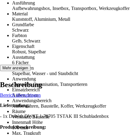
Ausführung
Aufbewahrungsbox, Insetbox, Transportbox, Werkzeugkoffer
Material
Kunststoff, Aluminium, Metall
Grundfarbe
Schwarz
Farbton
Gelb, Schwarz
Eigenschaft
Robust, Stapelbar
Ausstattung
6 Fächer
Funktionen
Mehr anzeigen
Stapelbar, Wasser - und Staubdicht
Anwendung
Beschreibung
Organizer, Organisation, Transportieren
Einsatzbereich
Bereich überspringen
Außen, Innen
Anwendungsbereich
Lieferumfang:
Aufbewahren, Baustelle, Koffer, Werkzeugkoffer
Räume
- 1x DeWalt DWST 1-70705 TSTAK III Schubladenbox
Werkstatt, Baustelle
Innenmaß Höhe
Produktbeschreibung:
170 mm
Max. Tragkraft