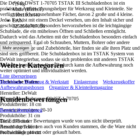
Die DeWalt DWST 1-70705 TSTAK III Schubladenbox ist ein
7,5 kg
praktischer Aufbewahrungshelper für Werkzeug und Kleinteile. Sie
Maße (BxHxT)
verfügt über 6 herausnehmbare Fächer, davon 2 große und 4 kleine.
310x180x440
Jedes Fach ist mit einem Deckel versehen, um den Inhalt sicher und
EAN
geschützt zu halten. Besonders hervorzuheben ist die leichtgängige
3253561707056
Schublade, die ein müheloses Öffnen und Schließen ermöglicht.
Dadurch wird das Arbeiten mit der Schubladenbox besonders einfach
und zeitsparend. Egal ob Schrauben, Muttern, Bohrer oder andere
kleine Werkzeuge und Zubehörteile, hier finden sie alle ihren Platz und
Mehr anzeigen
sind stets griffbereit. Die Schubladenbox ist im TSTAK System von
DeWalt integrierbar, sodass sie sich problemlos mit anderen TSTAK
Weitere Kategorien
Modulen kombinieren lässt. Dadurch kann die Aufbewahrung noch
weiter optimiert und individualisiert werden.
Liste überspringen
Technische Daten:
Maschinen, Werkzeug & Werkstatt
Einlagerung
Werkzeugkoffer
Aufbewahrungsboxen
Organizer & Kleinteilemagazine
Hersteller: DeWalt
Kundenbewertungen
Herstellerbezeichnung: DWST 1-70705
Produktbreite: 18 cm
Fassungsvermögen: 20-10
Bereich überspringen
Produkthöhe: 31 cm
Die Echtheit der Bewertungen wurde von uns nicht überprüft.
Tiefe: 176 mm
Bewertungen können auch von Kunden stammen, die die Ware nicht
Anzahl der Teile: 1
nachweislich genutzt oder gekauft haben.
Produktlänge: 44 cm