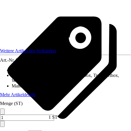
Weitere Artikel des Verkäufers
Art.-Nr.
5839467
Artikeltyp
:
Box
Ausführung
:
Aufbewahrungsbox, Insetbox, Transportbox,
Werkzeugkoffer
Maße (BxHxT)
:
310x180x440
Mehr Artikeldetails
Menge (ST)
1 ST