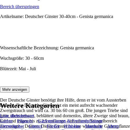
Bereich überspringen
Artikelname: Deutscher Ginster 30-40cm - Genista germanica
Wissenschaftliche Bezeichnung: Genista germanica
Wuchsgröße: 30 - 60cm
Blütezeit: Mai - Juli
Beschreibung:
Mehr anzeigen
Der Deutsche Ginster benötigt ihre Hilfe, denn er ist vom Aussterben
Weitere Kategorien
bedroht. Der Deutsche Ginster ist ein meist aufrecht wachsender
Zwergstrauch und wird ca. 30 bis 60 cm groß. Die jungen Triebe sind
grün, dicht behaart, beblättert und dornenlos, ältere Zweige sind braun,
Liste überspringen
kahl und tragen bis zu 2,5 cm lange – im unteren Stängelbereich
Garten
Pflanzen
Gartenpflanzen & Freilandpflanzen
verzweigte – Dornen. Dieser Ginster ist eine winterharte Gartenpflanze
Ziersträucher
Ginster
Flieder
Hibiskus
Magnolie
Ahorn