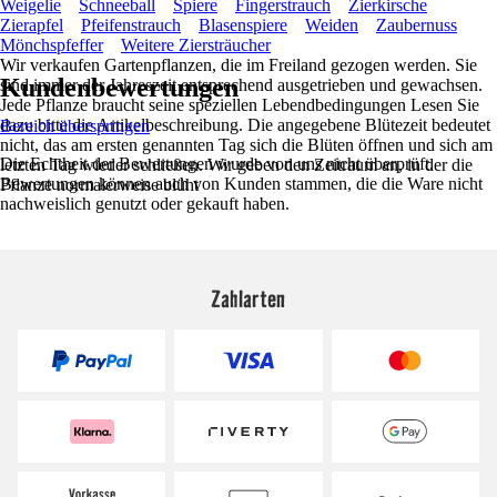
Weigelie
Schneeball
Spiere
Fingerstrauch
Zierkirsche
Zierapfel
Pfeifenstrauch
Blasenspiere
Weiden
Zaubernuss
Mönchspfeffer
Weitere Ziersträucher
Wir verkaufen Gartenpflanzen, die im Freiland gezogen werden. Sie
Kundenbewertungen
sind immer der Jahreszeit entsprechend ausgetrieben und gewachsen.
Jede Pflanze braucht seine speziellen Lebendbedingungen Lesen Sie
dazu bitte die Artikelbeschreibung. Die angegebene Blütezeit bedeutet
Bereich überspringen
nicht, das am ersten genannten Tag sich die Blüten öffnen und sich am
Die Echtheit der Bewertungen wurde von uns nicht überprüft.
letzten Tag wieder schließen. Wir geben den Zeitraum an, in der die
Bewertungen können auch von Kunden stammen, die die Ware nicht
Pflanze normalerweise blüht
nachweislich genutzt oder gekauft haben.
Zahlarten