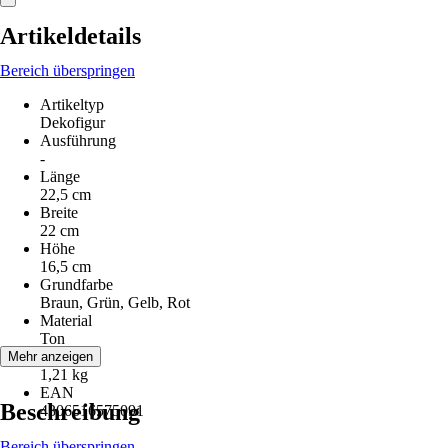
Artikeldetails
Bereich überspringen
Artikeltyp
Dekofigur
Ausführung
-
Länge
22,5 cm
Breite
22 cm
Höhe
16,5 cm
Grundfarbe
Braun, Grün, Gelb, Rot
Material
Ton
Gewicht
Mehr anzeigen
1,21 kg
EAN
Beschreibung
4306516575091
Bereich überspringen