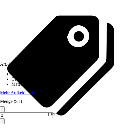
Art.-Nr.
12324167
Artikeltyp
:
Dekofigur
Grundfarbe
:
Braun, Grün, Gelb, Rot
Material
:
Ton
Mehr Artikeldetails
Menge (ST)
1 ST