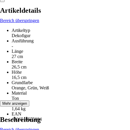
Artikeldetails
Bereich überspringen
Artikeltyp
Dekofigur
Ausführung
-
Länge
27 cm
Breite
26,5 cm
Höhe
16,5 cm
Grundfarbe
Orange, Grün, Weiß
Material
Ton
Gewicht
Mehr anzeigen
1,64 kg
EAN
Beschreibung
4306516575084
Bereich überspringen