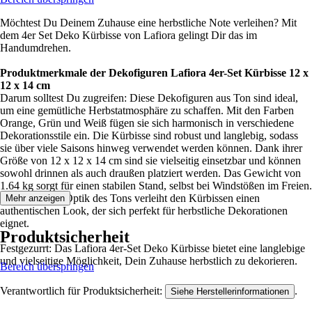
Möchtest Du Deinem Zuhause eine herbstliche Note verleihen? Mit
dem 4er Set Deko Kürbisse von Lafiora gelingt Dir das im
Handumdrehen.
Produktmerkmale der Dekofiguren Lafiora 4er-Set Kürbisse 12 x
12 x 14 cm
Darum solltest Du zugreifen: Diese Dekofiguren aus Ton sind ideal,
um eine gemütliche Herbstatmosphäre zu schaffen. Mit den Farben
Orange, Grün und Weiß fügen sie sich harmonisch in verschiedene
Dekorationsstile ein. Die Kürbisse sind robust und langlebig, sodass
sie über viele Saisons hinweg verwendet werden können. Dank ihrer
Größe von 12 x 12 x 14 cm sind sie vielseitig einsetzbar und können
sowohl drinnen als auch draußen platziert werden. Das Gewicht von
1.64 kg sorgt für einen stabilen Stand, selbst bei Windstößen im Freien.
Die natürliche Optik des Tons verleiht den Kürbissen einen
Mehr anzeigen
authentischen Look, der sich perfekt für herbstliche Dekorationen
eignet.
Produktsicherheit
Festgezurrt: Das Lafiora 4er-Set Deko Kürbisse bietet eine langlebige
und vielseitige Möglichkeit, Dein Zuhause herbstlich zu dekorieren.
Bereich überspringen
Verantwortlich für Produktsicherheit:
.
Siehe Herstellerinformationen