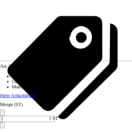
Art.-Nr.
12324166
Artikeltyp
:
Dekofigur
Grundfarbe
:
Orange, Grün, Weiß
Material
:
Ton
Mehr Artikeldetails
Menge (ST)
1 ST