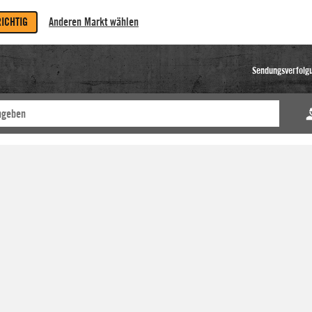
RICHTIG
Anderen Markt wählen
Sendungsverfolg