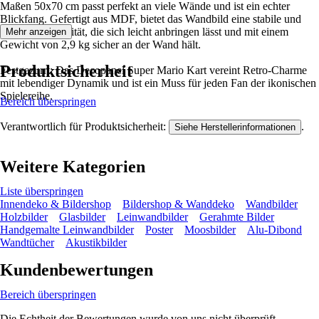
Maßen 50x70 cm passt perfekt an viele Wände und ist ein echter
Blickfang. Gefertigt aus MDF, bietet das Wandbild eine stabile und
langlebige Qualität, die sich leicht anbringen lässt und mit einem
Mehr anzeigen
Gewicht von 2,9 kg sicher an der Wand hält.
Produktsicherheit
Festgezurrt: Das Decopanel Super Mario Kart vereint Retro-Charme
mit lebendiger Dynamik und ist ein Muss für jeden Fan der ikonischen
Spielereihe.
Bereich überspringen
Verantwortlich für Produktsicherheit:
.
Siehe Herstellerinformationen
Weitere Kategorien
Liste überspringen
Innendeko & Bildershop
Bildershop & Wanddeko
Wandbilder
Holzbilder
Glasbilder
Leinwandbilder
Gerahmte Bilder
Handgemalte Leinwandbilder
Poster
Moosbilder
Alu-Dibond
Wandtücher
Akustikbilder
Kundenbewertungen
Bereich überspringen
Die Echtheit der Bewertungen wurde von uns nicht überprüft.