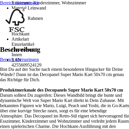
Bereich überspringen
Esszimmer, Kinderzimmer, Wohnzimmer
Material Leinwand
MDF
Material Rahmen
MDF
Format
Hochkant
Artikelart
Einzelartikel
Beschreibung
Einsatzbereich
Innen
Bereich überspringen
EAN
4255609524129
Bist Du auf der Suche nach einem besonderen Hingucker für Deine
Wände? Dann ist das Decopanel Super Mario Kart 50x70 cm genau
das Richtige für Dich.
Produktmerkmale des Decopanels Super Mario Kart 50x70 cm
Darum solltest Du zugreifen: Dieses Wandbild bringt die bunte und
dynamische Welt von Super Mario Kart direkt in Dein Zuhause. Mit
bekannten Figuren wie Mario, Luigi, Peach und Yoshi, die in Go-Karts
über eine kurvige Strecke rasen, sorgt es für eine lebendige
Atmosphäre. Das Decopanel im Retro-Stil eignet sich hervorragend für
Esszimmer, Kinderzimmer und Wohnzimmer und verleiht jedem Raum
einen spielerischen Charme. Die Hochkant-Ausführung mit den