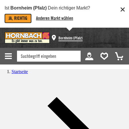
Ist
Bornheim (Pfalz)
Dein richtiger Markt?
JA, RICHTIG
Anderen Markt wählen
Bornheim (Pfalz)
Startseite