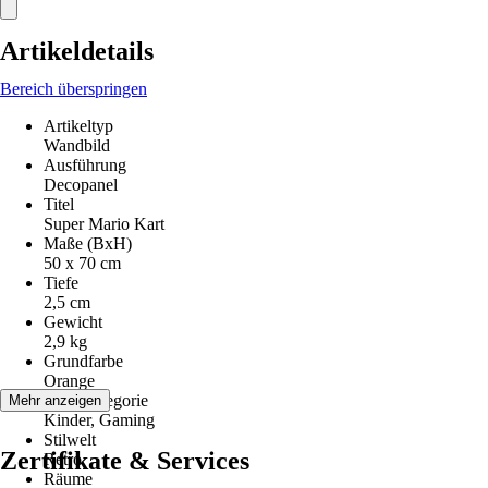
Artikeldetails
Bereich überspringen
Artikeltyp
Wandbild
Ausführung
Decopanel
Titel
Super Mario Kart
Maße (BxH)
50 x 70 cm
Tiefe
2,5 cm
Gewicht
2,9 kg
Grundfarbe
Orange
Motivkategorie
Mehr anzeigen
Kinder, Gaming
Stilwelt
Zertifikate & Services
Retro
Räume