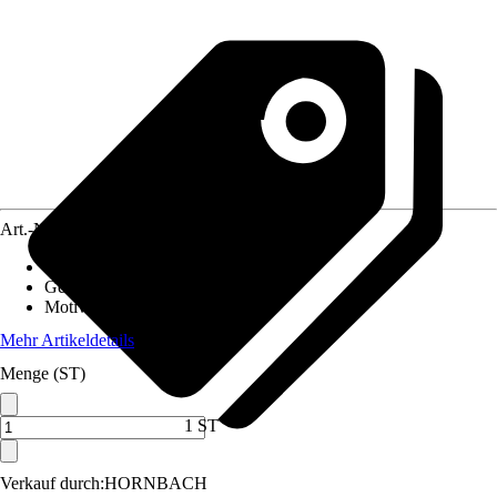
Art.-Nr.
12517472
Material Leinwand
:
MDF
Gewicht
:
2,9 kg
Motivkategorie
:
Kinder, Gaming
Mehr Artikeldetails
Menge (ST)
1 ST
Verkauf durch:
HORNBACH