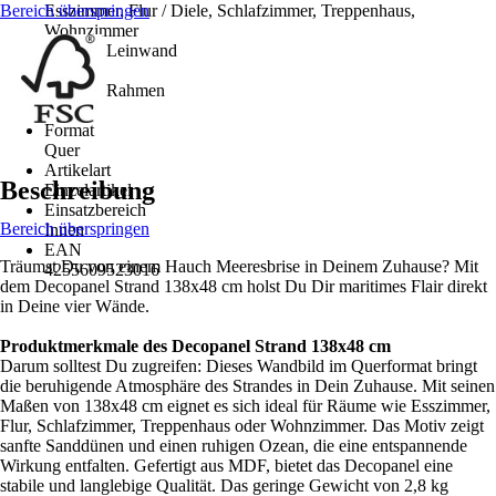
Bereich überspringen
Esszimmer, Flur / Diele, Schlafzimmer, Treppenhaus,
Wohnzimmer
Material Leinwand
MDF
Material Rahmen
-
Format
Quer
Artikelart
Beschreibung
Einzelartikel
Einsatzbereich
Bereich überspringen
Innen
EAN
Träumst Du von einem Hauch Meeresbrise in Deinem Zuhause? Mit
4255609523016
dem Decopanel Strand 138x48 cm holst Du Dir maritimes Flair direkt
in Deine vier Wände.
Produktmerkmale des Decopanel Strand 138x48 cm
Darum solltest Du zugreifen: Dieses Wandbild im Querformat bringt
die beruhigende Atmosphäre des Strandes in Dein Zuhause. Mit seinen
Maßen von 138x48 cm eignet es sich ideal für Räume wie Esszimmer,
Flur, Schlafzimmer, Treppenhaus oder Wohnzimmer. Das Motiv zeigt
sanfte Sanddünen und einen ruhigen Ozean, die eine entspannende
Wirkung entfalten. Gefertigt aus MDF, bietet das Decopanel eine
stabile und langlebige Qualität. Das geringe Gewicht von 2,8 kg