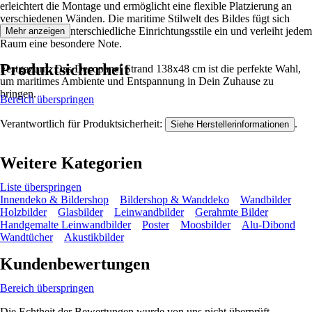
erleichtert die Montage und ermöglicht eine flexible Platzierung an
verschiedenen Wänden. Die maritime Stilwelt des Bildes fügt sich
harmonisch in unterschiedliche Einrichtungsstile ein und verleiht jedem
Mehr anzeigen
Raum eine besondere Note.
Produktsicherheit
Festgezurrt: Das Decopanel Strand 138x48 cm ist die perfekte Wahl,
um maritimes Ambiente und Entspannung in Dein Zuhause zu
bringen.
Bereich überspringen
Verantwortlich für Produktsicherheit:
.
Siehe Herstellerinformationen
Weitere Kategorien
Liste überspringen
Innendeko & Bildershop
Bildershop & Wanddeko
Wandbilder
Holzbilder
Glasbilder
Leinwandbilder
Gerahmte Bilder
Handgemalte Leinwandbilder
Poster
Moosbilder
Alu-Dibond
Wandtücher
Akustikbilder
Kundenbewertungen
Bereich überspringen
Die Echtheit der Bewertungen wurde von uns nicht überprüft.