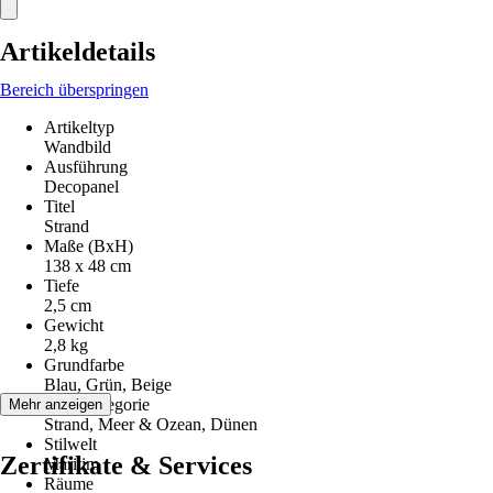
Artikeldetails
Bereich überspringen
Artikeltyp
Wandbild
Ausführung
Decopanel
Titel
Strand
Maße (BxH)
138 x 48 cm
Tiefe
2,5 cm
Gewicht
2,8 kg
Grundfarbe
Blau, Grün, Beige
Motivkategorie
Mehr anzeigen
Strand, Meer & Ozean, Dünen
Stilwelt
Zertifikate & Services
Maritim
Räume