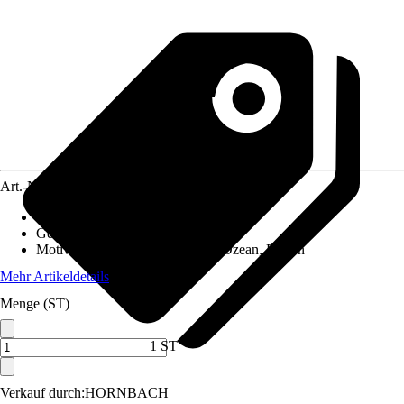
Art.-Nr.
12517418
Material Leinwand
:
MDF
Gewicht
:
2,8 kg
Motivkategorie
:
Strand, Meer & Ozean, Dünen
Mehr Artikeldetails
Menge (ST)
1 ST
Verkauf durch:
HORNBACH