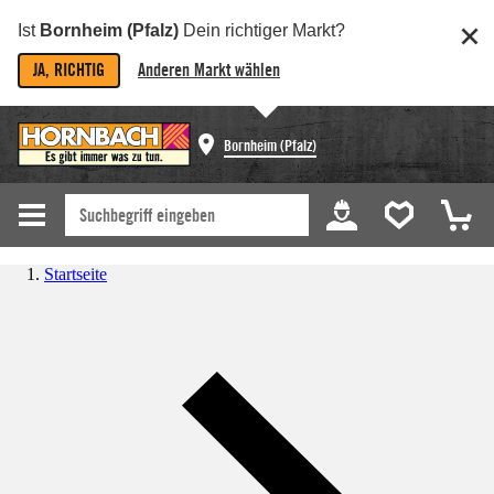
Ist
Bornheim (Pfalz)
Dein richtiger Markt?
JA, RICHTIG
Anderen Markt wählen
Bornheim (Pfalz)
Startseite