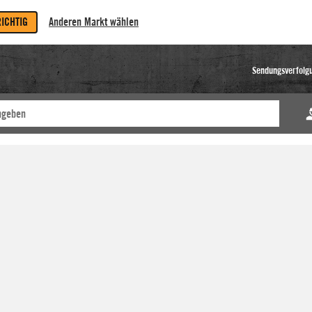
RICHTIG
Anderen Markt wählen
Sendungsverfolg