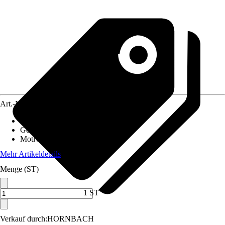
Art.-Nr.
12517443
Material Leinwand
:
MDF
Gewicht
:
3,1 kg
Motivkategorie
:
Filme & Serien
Mehr Artikeldetails
Menge (ST)
1 ST
Verkauf durch:
HORNBACH