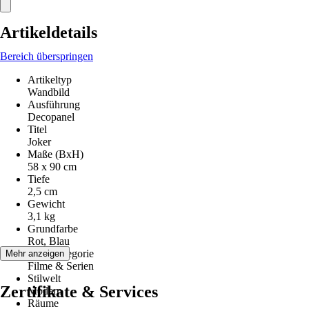
Artikeldetails
Bereich überspringen
Artikeltyp
Wandbild
Ausführung
Decopanel
Titel
Joker
Maße (BxH)
58 x 90 cm
Tiefe
2,5 cm
Gewicht
3,1 kg
Grundfarbe
Rot, Blau
Motivkategorie
Mehr anzeigen
Filme & Serien
Stilwelt
Zertifikate & Services
Modern
Räume