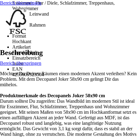
Bereich überspringen
Esszimmer, Flur / Diele, Schlafzimmer, Treppenhaus,
Wohnzimmer
Material Leinwand
MDF
Material Rahmen
-
Format
Hochkant
Artikelart
Beschreibung
Einzelartikel
Einsatzbereich
Bereich überspringen
Innen
EAN
Möchtest Du Deinen Räumen einen modernen Akzent verleihen? Kein
4255609523504
Problem. Mit dem Decopanel Joker 58x90 cm gelingt Dir das
mühelos.
Produktmerkmale des Decopanels Joker 58x90 cm
Darum solltest Du zugreifen: Das Wandbild im modernen Stil ist ideal
für Esszimmer, Flur, Schlafzimmer, Treppenhaus und Wohnzimmer
geeignet. Mit seinen Maßen von 58x90 cm im Hochkantformat setzt es
einen auffälligen Akzent an jeder Wand. Gefertigt aus MDF, ist das
Decopanel robust und langlebig, was eine langfristige Nutzung
ermöglicht. Das Gewicht von 3,1 kg sorgt dafür, dass es stabil an der
Wand hängt, ohne zu verrutschen. Die moderne Gestaltung des Motivs