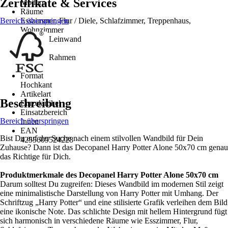
Zertifikate & Services
Modern
Räume
Bereich überspringen
Esszimmer, Flur / Diele, Schlafzimmer, Treppenhaus,
Wohnzimmer
Material Leinwand
MDF
Material Rahmen
-
Format
Hochkant
Artikelart
Beschreibung
Einzelartikel
Einsatzbereich
Bereich überspringen
Innen
EAN
Bist Du auf der Suche nach einem stilvollen Wandbild für Dein
4255609524228
Zuhause? Dann ist das Decopanel Harry Potter Alone 50x70 cm genau
das Richtige für Dich.
Produktmerkmale des Decopanel Harry Potter Alone 50x70 cm
Darum solltest Du zugreifen: Dieses Wandbild im modernen Stil zeigt
eine minimalistische Darstellung von Harry Potter mit Umhang. Der
Schriftzug „Harry Potter“ und eine stilisierte Grafik verleihen dem Bild
eine ikonische Note. Das schlichte Design mit hellem Hintergrund fügt
sich harmonisch in verschiedene Räume wie Esszimmer, Flur,