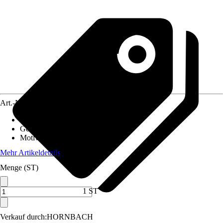
Art.-Nr.
12517478
Material Leinwand
:
MDF
Gewicht
:
2,9 kg
Motivkategorie
:
Filme & Serien
Mehr Artikeldetails
Menge (ST)
1 ST
Verkauf durch:
HORNBACH