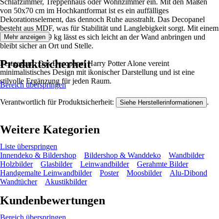
Schlafzimmer, Treppenhaus oder Wohnzimmer ein. Mit den Maßen
von 50x70 cm im Hochkantformat ist es ein auffälliges
Dekorationselement, das dennoch Ruhe ausstrahlt. Das Decopanel
besteht aus MDF, was für Stabilität und Langlebigkeit sorgt. Mit einem
Gewicht von 2,9 kg lässt es sich leicht an der Wand anbringen und
Mehr anzeigen
bleibt sicher an Ort und Stelle.
Produktsicherheit
Festgezurrt: Das Decopanel Harry Potter Alone vereint
minimalistisches Design mit ikonischer Darstellung und ist eine
stilvolle Ergänzung für jeden Raum.
Bereich überspringen
Verantwortlich für Produktsicherheit:
.
Siehe Herstellerinformationen
Weitere Kategorien
Liste überspringen
Innendeko & Bildershop
Bildershop & Wanddeko
Wandbilder
Holzbilder
Glasbilder
Leinwandbilder
Gerahmte Bilder
Handgemalte Leinwandbilder
Poster
Moosbilder
Alu-Dibond
Wandtücher
Akustikbilder
Kundenbewertungen
Bereich überspringen