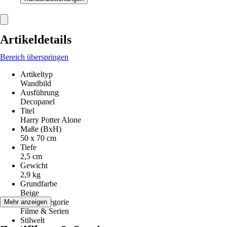
Artikeldetails
Bereich überspringen
Artikeltyp
Wandbild
Ausführung
Decopanel
Titel
Harry Potter Alone
Maße (BxH)
50 x 70 cm
Tiefe
2,5 cm
Gewicht
2,9 kg
Grundfarbe
Beige
Motivkategorie
Mehr anzeigen
Filme & Serien
Stilwelt