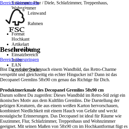
Bereich überspringen
Esszimmer, Flur / Diele, Schlafzimmer, Treppenhaus,
Wohnzimmer
Material Leinwand
MDF
Material Rahmen
-
Format
Hochkant
Artikelart
Beschreibung
Einzelartikel
Einsatzbereich
Bereich überspringen
Innen
EAN
Bist Du auf der Suche nach einem Wandbild, das Retro-Charme
4255609523603
versprüht und gleichzeitig ein echter Hingucker ist? Dann ist das
Decopanel Gremlins 58x90 cm genau das Richtige für Dich.
Produktmerkmale des Decopanel Gremlins 58x90 cm
Darum solltest Du zugreifen: Dieses Wandbild im Retro-Stil zeigt ein
ikonisches Motiv aus dem Kultfilm Gremlins. Die Darstellung der
pelzigen Kreaturen, die aus einem weißen Karton hervorschauen,
kombiniert Niedlichkeit mit einem Hauch von Gefahr und weckt
nostalgische Erinnerungen. Das Decopanel ist ideal für Räume wie
Esszimmer, Flur, Schlafzimmer, Treppenhaus und Wohnzimmer
geeignet. Mit seinen Maßen von 58x90 cm im Hochkantformat fügt es