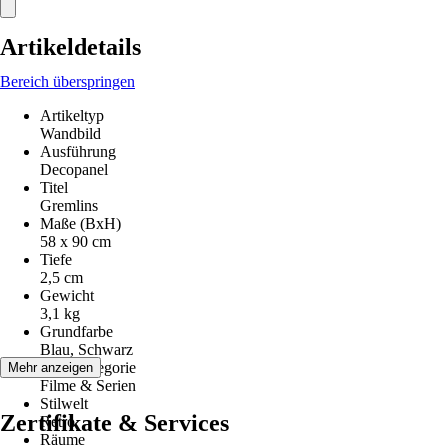
Artikeldetails
Bereich überspringen
Artikeltyp
Wandbild
Ausführung
Decopanel
Titel
Gremlins
Maße (BxH)
58 x 90 cm
Tiefe
2,5 cm
Gewicht
3,1 kg
Grundfarbe
Blau, Schwarz
Motivkategorie
Mehr anzeigen
Filme & Serien
Stilwelt
Zertifikate & Services
Retro
Räume