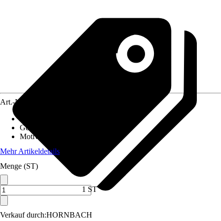
Art.-Nr.
12517448
Material Leinwand
:
MDF
Gewicht
:
3,1 kg
Motivkategorie
:
Filme & Serien
Mehr Artikeldetails
Menge (ST)
1 ST
Verkauf durch:
HORNBACH