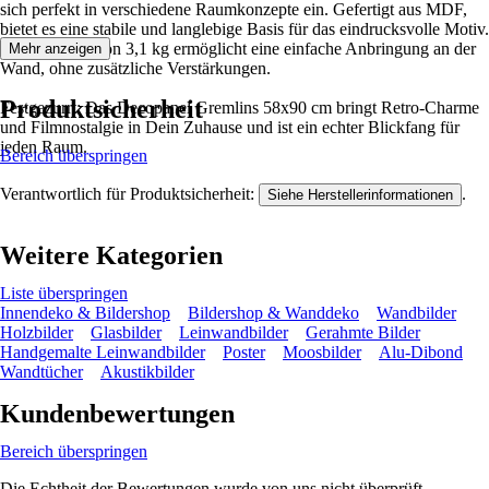
sich perfekt in verschiedene Raumkonzepte ein. Gefertigt aus MDF,
bietet es eine stabile und langlebige Basis für das eindrucksvolle Motiv.
Das Gewicht von 3,1 kg ermöglicht eine einfache Anbringung an der
Mehr anzeigen
Wand, ohne zusätzliche Verstärkungen.
Produktsicherheit
Festgezurrt: Das Decopanel Gremlins 58x90 cm bringt Retro-Charme
und Filmnostalgie in Dein Zuhause und ist ein echter Blickfang für
jeden Raum.
Bereich überspringen
Verantwortlich für Produktsicherheit:
.
Siehe Herstellerinformationen
Weitere Kategorien
Liste überspringen
Innendeko & Bildershop
Bildershop & Wanddeko
Wandbilder
Holzbilder
Glasbilder
Leinwandbilder
Gerahmte Bilder
Handgemalte Leinwandbilder
Poster
Moosbilder
Alu-Dibond
Wandtücher
Akustikbilder
Kundenbewertungen
Bereich überspringen
Die Echtheit der Bewertungen wurde von uns nicht überprüft.