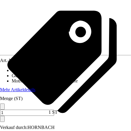
Art.-Nr.
12517427
Material Leinwand
:
MDF
Gewicht
:
3,5 kg
Motivkategorie
:
Portrait, Tiere, Affe
Mehr Artikeldetails
Menge (ST)
1 ST
Verkauf durch:
HORNBACH