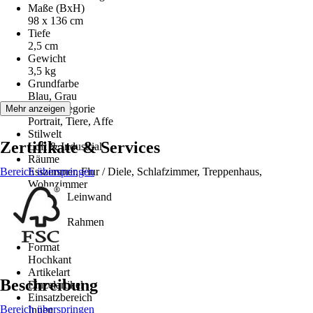
Maße (BxH)
98 x 136 cm
Tiefe
2,5 cm
Gewicht
3,5 kg
Grundfarbe
Blau, Grau
Motivkategorie
Mehr anzeigen
Portrait, Tiere, Affe
Stilwelt
Zertifikate & Services
Loft & Industrial
Räume
Bereich überspringen
Esszimmer, Flur / Diele, Schlafzimmer, Treppenhaus,
Wohnzimmer
Material Leinwand
MDF
Material Rahmen
MDF
Format
Hochkant
Artikelart
Beschreibung
Einzelartikel
Einsatzbereich
Bereich überspringen
Innen