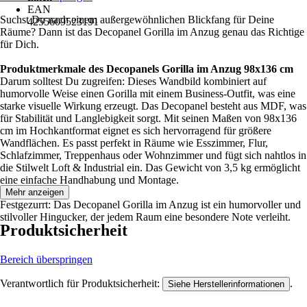
EAN
Suchst Du nach einem außergewöhnlichen Blickfang für Deine
4255609523191
Räume? Dann ist das Decopanel Gorilla im Anzug genau das Richtige
für Dich.
Produktmerkmale des Decopanels Gorilla im Anzug 98x136 cm
Darum solltest Du zugreifen: Dieses Wandbild kombiniert auf
humorvolle Weise einen Gorilla mit einem Business-Outfit, was eine
starke visuelle Wirkung erzeugt. Das Decopanel besteht aus MDF, was
für Stabilität und Langlebigkeit sorgt. Mit seinen Maßen von 98x136
cm im Hochkantformat eignet es sich hervorragend für größere
Wandflächen. Es passt perfekt in Räume wie Esszimmer, Flur,
Schlafzimmer, Treppenhaus oder Wohnzimmer und fügt sich nahtlos in
die Stilwelt Loft & Industrial ein. Das Gewicht von 3,5 kg ermöglicht
eine einfache Handhabung und Montage.
Mehr anzeigen
Festgezurrt: Das Decopanel Gorilla im Anzug ist ein humorvoller und
stilvoller Hingucker, der jedem Raum eine besondere Note verleiht.
Produktsicherheit
Bereich überspringen
Verantwortlich für Produktsicherheit:
.
Siehe Herstellerinformationen