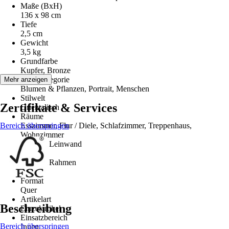
Maße (BxH)
136 x 98 cm
Tiefe
2,5 cm
Gewicht
3,5 kg
Grundfarbe
Kupfer, Bronze
Motivkategorie
Mehr anzeigen
Blumen & Pflanzen, Portrait, Menschen
Stilwelt
Zertifikate & Services
Orientalisch
Räume
Bereich überspringen
Esszimmer, Flur / Diele, Schlafzimmer, Treppenhaus,
Wohnzimmer
Material Leinwand
MDF
Material Rahmen
-
Format
Quer
Artikelart
Beschreibung
Einzelartikel
Einsatzbereich
Bereich überspringen
Innen