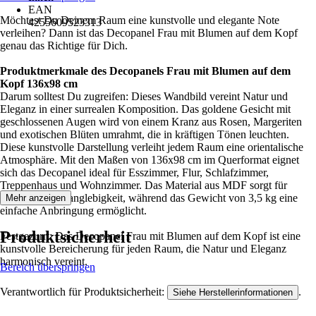
EAN
Möchtest Du Deinem Raum eine kunstvolle und elegante Note
4255609523313
verleihen? Dann ist das Decopanel Frau mit Blumen auf dem Kopf
genau das Richtige für Dich.
Produktmerkmale des Decopanels Frau mit Blumen auf dem
Kopf 136x98 cm
Darum solltest Du zugreifen: Dieses Wandbild vereint Natur und
Eleganz in einer surrealen Komposition. Das goldene Gesicht mit
geschlossenen Augen wird von einem Kranz aus Rosen, Margeriten
und exotischen Blüten umrahmt, die in kräftigen Tönen leuchten.
Diese kunstvolle Darstellung verleiht jedem Raum eine orientalische
Atmosphäre. Mit den Maßen von 136x98 cm im Querformat eignet
sich das Decopanel ideal für Esszimmer, Flur, Schlafzimmer,
Treppenhaus und Wohnzimmer. Das Material aus MDF sorgt für
Stabilität und Langlebigkeit, während das Gewicht von 3,5 kg eine
Mehr anzeigen
einfache Anbringung ermöglicht.
Produktsicherheit
Festgezurrt: Das Decopanel Frau mit Blumen auf dem Kopf ist eine
kunstvolle Bereicherung für jeden Raum, die Natur und Eleganz
harmonisch vereint.
Bereich überspringen
Verantwortlich für Produktsicherheit:
.
Siehe Herstellerinformationen