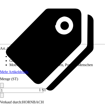
Art.-Nr.
12517433
Material Leinwand
:
MDF
Gewicht
:
3,5 kg
Motivkategorie
:
Blumen & Pflanzen, Portrait, Menschen
Mehr Artikeldetails
Menge (ST)
1 ST
Verkauf durch:
HORNBACH