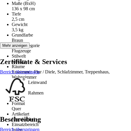
Maße (BxH)
136 x 98 cm
Tiefe
2,5 cm
Gewicht
3,5 kg
Grundfarbe
Braun
Motivkategorie
Mehr anzeigen
Flugzeuge
Stilwelt
Zertifikate & Services
Vintage
Räume
Bereich überspringen
Esszimmer, Flur / Diele, Schlafzimmer, Treppenhaus,
Wohnzimmer
Material Leinwand
MDF
Material Rahmen
-
Format
Quer
Artikelart
Beschreibung
Einzelartikel
Einsatzbereich
Bereich überspringen
Innen