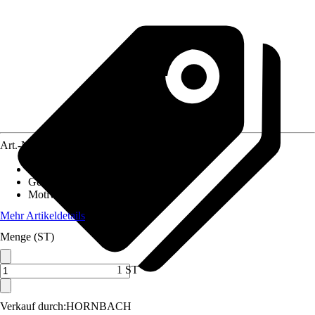
Art.-Nr.
12517432
Material Leinwand
:
MDF
Gewicht
:
3,5 kg
Motivkategorie
:
Flugzeuge
Mehr Artikeldetails
Menge (ST)
1 ST
Verkauf durch:
HORNBACH