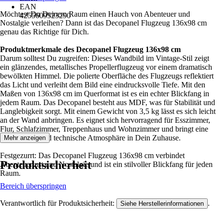
EAN
Möchtest Du Deinem Raum einen Hauch von Abenteuer und
4255609523290
Nostalgie verleihen? Dann ist das Decopanel Flugzeug 136x98 cm
genau das Richtige für Dich.
Produktmerkmale des Decopanel Flugzeug 136x98 cm
Darum solltest Du zugreifen: Dieses Wandbild im Vintage-Stil zeigt
ein glänzendes, metallisches Propellerflugzeug vor einem dramatisch
bewölkten Himmel. Die polierte Oberfläche des Flugzeugs reflektiert
das Licht und verleiht dem Bild eine eindrucksvolle Tiefe. Mit den
Maßen von 136x98 cm im Querformat ist es ein echter Blickfang in
jedem Raum. Das Decopanel besteht aus MDF, was für Stabilität und
Langlebigkeit sorgt. Mit einem Gewicht von 3,5 kg lässt es sich leicht
an der Wand anbringen. Es eignet sich hervorragend für Esszimmer,
Flur, Schlafzimmer, Treppenhaus und Wohnzimmer und bringt eine
nostalgische und technische Atmosphäre in Dein Zuhause.
Mehr anzeigen
Festgezurrt: Das Decopanel Flugzeug 136x98 cm verbindet
Produktsicherheit
Abenteuerlust und Nostalgie und ist ein stilvoller Blickfang für jeden
Raum.
Bereich überspringen
Verantwortlich für Produktsicherheit:
.
Siehe Herstellerinformationen