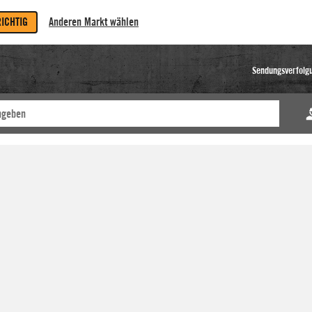
RICHTIG
Anderen Markt wählen
Sendungsverfolg