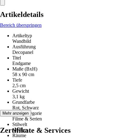
Artikeldetails
Bereich überspringen
Artikeltyp
Wandbild
Ausführung
Decopanel
Titel
Endgame
Maße (BxH)
58 x 90 cm
Tiefe
2,5 cm
Gewicht
3,1 kg
Grundfarbe
Rot, Schwarz
Motivkategorie
Mehr anzeigen
Filme & Serien
Stilwelt
Zertifikate & Services
Modern
Räume