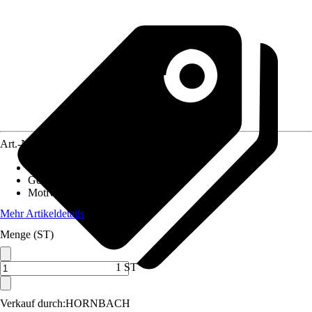
Art.-Nr.
12517452
Material Leinwand
:
MDF
Gewicht
:
3,1 kg
Motivkategorie
:
Filme & Serien
Mehr Artikeldetails
Menge (ST)
1 ST
Verkauf durch:
HORNBACH