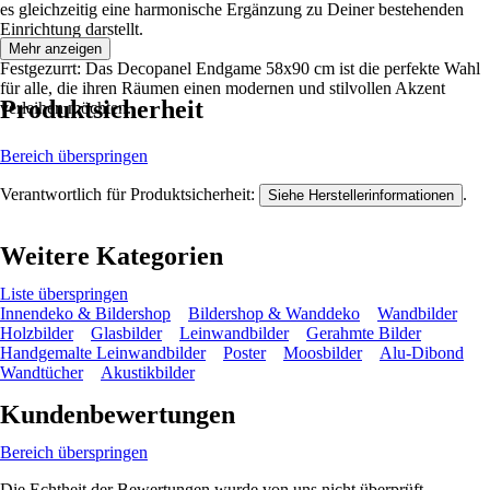
es gleichzeitig eine harmonische Ergänzung zu Deiner bestehenden
Einrichtung darstellt.
Mehr anzeigen
Festgezurrt: Das Decopanel Endgame 58x90 cm ist die perfekte Wahl
für alle, die ihren Räumen einen modernen und stilvollen Akzent
Produktsicherheit
verleihen möchten.
Bereich überspringen
Verantwortlich für Produktsicherheit:
.
Siehe Herstellerinformationen
Weitere Kategorien
Liste überspringen
Innendeko & Bildershop
Bildershop & Wanddeko
Wandbilder
Holzbilder
Glasbilder
Leinwandbilder
Gerahmte Bilder
Handgemalte Leinwandbilder
Poster
Moosbilder
Alu-Dibond
Wandtücher
Akustikbilder
Kundenbewertungen
Bereich überspringen
Die Echtheit der Bewertungen wurde von uns nicht überprüft.