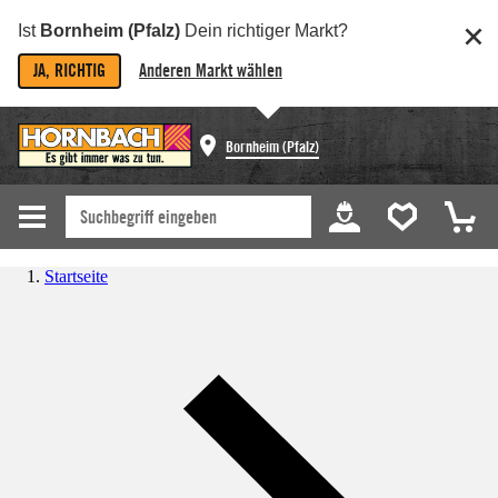
Ist
Bornheim (Pfalz)
Dein richtiger Markt?
JA, RICHTIG
Anderen Markt wählen
Bornheim (Pfalz)
Startseite