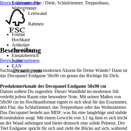
Bereich überspringen
Esszimmer, Flur / Diele, Schlafzimmer, Treppenhaus,
Wohnzimmer
Material Leinwand
MDF
Material Rahmen
-
Format
Hochkant
Artikelart
Beschreibung
Einzelartikel
Einsatzbereich
Bereich überspringen
Innen
EAN
Suchst Du nach einem modernen Akzent für Deine Wände? Dann ist
4255609523689
das Decopanel Endgame 58x90 cm genau das Richtige für Dich.
Produktmerkmale des Decopanel Endgame 58x90 cm
Darum solltest Du zugreifen: Dieses Wandbild im modernen Stil
verleiht jedem Raum eine besondere Note. Mit seinen Maßen von
58x90 cm im Hochkantformat eignet es sich ideal für das Esszimmer,
den Flur, das Schlafzimmer, das Treppenhaus oder das Wohnzimmer.
Das Decopanel besteht aus MDF, was für eine langlebige und stabile
Konstruktion sorgt. Mit einem Gewicht von 3,1 kg lässt es sich leicht
an der Wand anbringen und bietet dennoch eine solide Präsenz. Der
Titel Endgame spricht für sich und zieht die Blicke auf sich, während