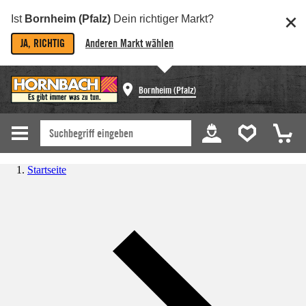
Ist
Bornheim (Pfalz)
Dein richtiger Markt?
JA, RICHTIG
Anderen Markt wählen
Bornheim (Pfalz)
Startseite