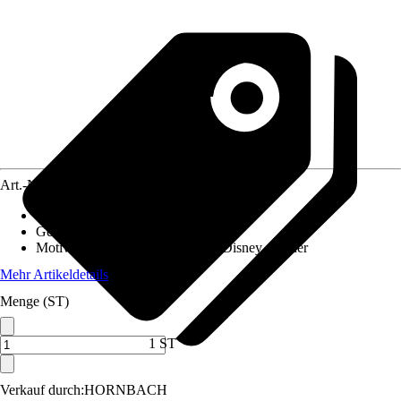
Art.-Nr.
12517457
Material Leinwand
:
MDF
Gewicht
:
3,1 kg
Motivkategorie
:
Filme & Serien, Disney, Kinder
Mehr Artikeldetails
Menge (ST)
1 ST
Verkauf durch:
HORNBACH