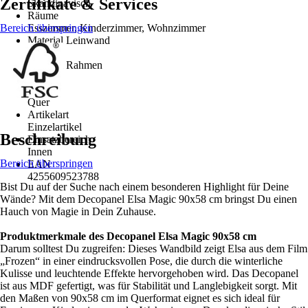
Zertifikate & Services
Skandinavisch
Räume
Bereich überspringen
Esszimmer, Kinderzimmer, Wohnzimmer
Material Leinwand
MDF
Material Rahmen
-
Format
Quer
Artikelart
Einzelartikel
Beschreibung
Einsatzbereich
Innen
Bereich überspringen
EAN
4255609523788
Bist Du auf der Suche nach einem besonderen Highlight für Deine
Wände? Mit dem Decopanel Elsa Magic 90x58 cm bringst Du einen
Hauch von Magie in Dein Zuhause.
Produktmerkmale des Decopanel Elsa Magic 90x58 cm
Darum solltest Du zugreifen: Dieses Wandbild zeigt Elsa aus dem Film
„Frozen“ in einer eindrucksvollen Pose, die durch die winterliche
Kulisse und leuchtende Effekte hervorgehoben wird. Das Decopanel
ist aus MDF gefertigt, was für Stabilität und Langlebigkeit sorgt. Mit
den Maßen von 90x58 cm im Querformat eignet es sich ideal für