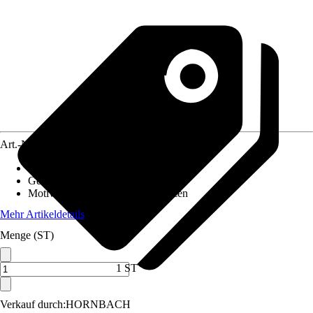
Art.-Nr.
12536513
Material Leinwand
:
MDF
Gewicht
:
3,1 kg
Motivkategorie
:
Blumen & Pflanzen
Mehr Artikeldetails
Menge (ST)
1 ST
Verkauf durch:
HORNBACH