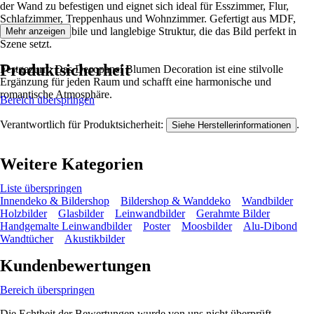
der Wand zu befestigen und eignet sich ideal für Esszimmer, Flur,
Schlafzimmer, Treppenhaus und Wohnzimmer. Gefertigt aus MDF,
bietet es eine stabile und langlebige Struktur, die das Bild perfekt in
Mehr anzeigen
Szene setzt.
Produktsicherheit
Festgezurrt: Das Decopanel Blumen Decoration ist eine stilvolle
Ergänzung für jeden Raum und schafft eine harmonische und
romantische Atmosphäre.
Bereich überspringen
Verantwortlich für Produktsicherheit:
.
Siehe Herstellerinformationen
Weitere Kategorien
Liste überspringen
Innendeko & Bildershop
Bildershop & Wanddeko
Wandbilder
Holzbilder
Glasbilder
Leinwandbilder
Gerahmte Bilder
Handgemalte Leinwandbilder
Poster
Moosbilder
Alu-Dibond
Wandtücher
Akustikbilder
Kundenbewertungen
Bereich überspringen
Die Echtheit der Bewertungen wurde von uns nicht überprüft.