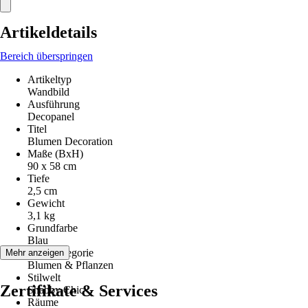
Artikeldetails
Bereich überspringen
Artikeltyp
Wandbild
Ausführung
Decopanel
Titel
Blumen Decoration
Maße (BxH)
90 x 58 cm
Tiefe
2,5 cm
Gewicht
3,1 kg
Grundfarbe
Blau
Motivkategorie
Mehr anzeigen
Blumen & Pflanzen
Stilwelt
Zertifikate & Services
Shabby Chic
Räume