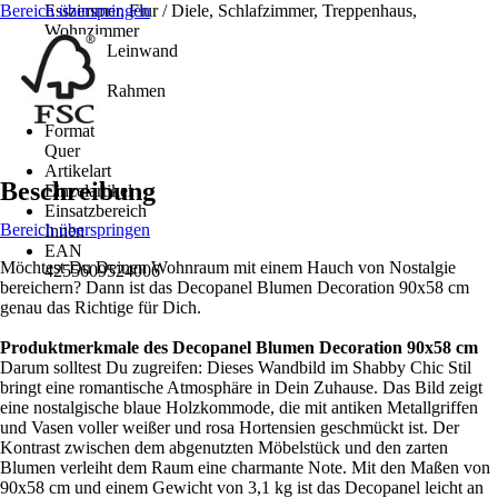
Bereich überspringen
Esszimmer, Flur / Diele, Schlafzimmer, Treppenhaus,
Wohnzimmer
Material Leinwand
MDF
Material Rahmen
-
Format
Quer
Artikelart
Beschreibung
Einzelartikel
Einsatzbereich
Bereich überspringen
Innen
EAN
Möchtest Du Deinen Wohnraum mit einem Hauch von Nostalgie
4255609524006
bereichern? Dann ist das Decopanel Blumen Decoration 90x58 cm
genau das Richtige für Dich.
Produktmerkmale des Decopanel Blumen Decoration 90x58 cm
Darum solltest Du zugreifen: Dieses Wandbild im Shabby Chic Stil
bringt eine romantische Atmosphäre in Dein Zuhause. Das Bild zeigt
eine nostalgische blaue Holzkommode, die mit antiken Metallgriffen
und Vasen voller weißer und rosa Hortensien geschmückt ist. Der
Kontrast zwischen dem abgenutzten Möbelstück und den zarten
Blumen verleiht dem Raum eine charmante Note. Mit den Maßen von
90x58 cm und einem Gewicht von 3,1 kg ist das Decopanel leicht an