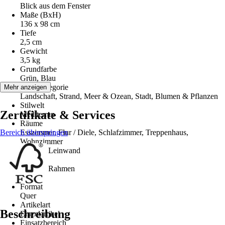
Blick aus dem Fenster
Maße (BxH)
136 x 98 cm
Tiefe
2,5 cm
Gewicht
3,5 kg
Grundfarbe
Grün, Blau
Motivkategorie
Mehr anzeigen
Landschaft, Strand, Meer & Ozean, Stadt, Blumen & Pflanzen
Stilwelt
Zertifikate & Services
Mediterran
Räume
Bereich überspringen
Esszimmer, Flur / Diele, Schlafzimmer, Treppenhaus,
Wohnzimmer
Material Leinwand
MDF
Material Rahmen
-
Format
Quer
Artikelart
Beschreibung
Einzelartikel
Einsatzbereich