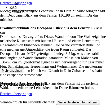
Bereich überspringen
Innen
EAN
Möchtest Du mediterrane Lebensfreude in Dein Zuhause bringen? Mit
4255609523276
dem Decopanel Blick aus dem Fenster 136x98 cm gelingt Dir das
mühelos.
Produktmerkmale des Decopanel Blick aus dem Fenster 136x98
cm
Darum solltest Du zugreifen: Dieses Wandbild von The Wall zeigt eine
malerische Küstenstadt mit bunten Häusern und einem Leuchtturm,
eingerahmt von blühenden Blumen. Die Szene vermittelt Ruhe und
eine mediterrane Atmosphäre, die jeden Raum aufwertet. Das
Decopanel ist aus MDF gefertigt und wiegt 3,5 kg, was eine stabile
und langlebige Wanddekoration garantiert. Mit seinen Maßen von
136x98 cm im Querformat eignet es sich hervorragend für Esszimmer,
Flur, Schlafzimmer, Treppenhaus und Wohnzimmer. Die mediterrane
Stilwelt bringt einen Hauch von Urlaub in Dein Zuhause und schafft
Mehr anzeigen
eine entspannte Atmosphäre.
Produktsicherheit
Festgezurrt: Das Decopanel Blick aus dem Fenster ist die perfekte
Wahl, um mediterrane Lebensfreude in Deine Räume zu holen.
Bereich überspringen
Verantwortlich für Produktsicherheit:
.
Siehe Herstellerinformationen