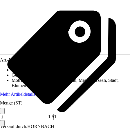
Art.-Nr.
12517431
Material Leinwand
:
MDF
Gewicht
:
3,5 kg
Motivkategorie
:
Landschaft, Strand, Meer & Ozean, Stadt,
Blumen & Pflanzen
Mehr Artikeldetails
Menge (ST)
1 ST
Verkauf durch:
HORNBACH