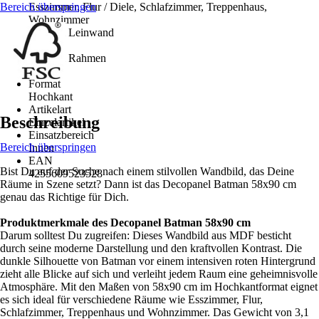
Bereich überspringen
Esszimmer, Flur / Diele, Schlafzimmer, Treppenhaus,
Wohnzimmer
Material Leinwand
MDF
Material Rahmen
-
Format
Hochkant
Artikelart
Beschreibung
Einzelartikel
Einsatzbereich
Bereich überspringen
Innen
EAN
Bist Du auf der Suche nach einem stilvollen Wandbild, das Deine
4255609523528
Räume in Szene setzt? Dann ist das Decopanel Batman 58x90 cm
genau das Richtige für Dich.
Produktmerkmale des Decopanel Batman 58x90 cm
Darum solltest Du zugreifen: Dieses Wandbild aus MDF besticht
durch seine moderne Darstellung und den kraftvollen Kontrast. Die
dunkle Silhouette von Batman vor einem intensiven roten Hintergrund
zieht alle Blicke auf sich und verleiht jedem Raum eine geheimnisvolle
Atmosphäre. Mit den Maßen von 58x90 cm im Hochkantformat eignet
es sich ideal für verschiedene Räume wie Esszimmer, Flur,
Schlafzimmer, Treppenhaus und Wohnzimmer. Das Gewicht von 3,1