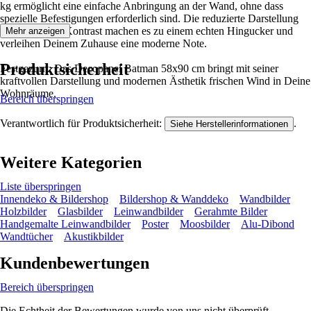
kg ermöglicht eine einfache Anbringung an der Wand, ohne dass
spezielle Befestigungen erforderlich sind. Die reduzierte Darstellung
und der starke Kontrast machen es zu einem echten Hingucker und
Mehr anzeigen
verleihen Deinem Zuhause eine moderne Note.
Produktsicherheit
Festgezurrt: Das Decopanel Batman 58x90 cm bringt mit seiner
kraftvollen Darstellung und modernen Ästhetik frischen Wind in Deine
Wohnräume.
Bereich überspringen
Verantwortlich für Produktsicherheit:
.
Siehe Herstellerinformationen
Weitere Kategorien
Liste überspringen
Innendeko & Bildershop
Bildershop & Wanddeko
Wandbilder
Holzbilder
Glasbilder
Leinwandbilder
Gerahmte Bilder
Handgemalte Leinwandbilder
Poster
Moosbilder
Alu-Dibond
Wandtücher
Akustikbilder
Kundenbewertungen
Bereich überspringen
Die Echtheit der Bewertungen wurde von uns nicht überprüft.