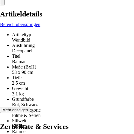
Artikeldetails
Bereich überspringen
Artikeltyp
Wandbild
Ausführung
Decopanel
Titel
Batman
Maße (BxH)
58 x 90 cm
Tiefe
2,5 cm
Gewicht
3,1 kg
Grundfarbe
Rot, Schwarz
Motivkategorie
Mehr anzeigen
Filme & Serien
Stilwelt
Zertifikate & Services
Modern
Räume