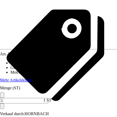
Art.-Nr.
12517444
Material Leinwand
:
MDF
Gewicht
:
3,1 kg
Motivkategorie
:
Filme & Serien
Mehr Artikeldetails
Menge (ST)
1 ST
Verkauf durch:
HORNBACH