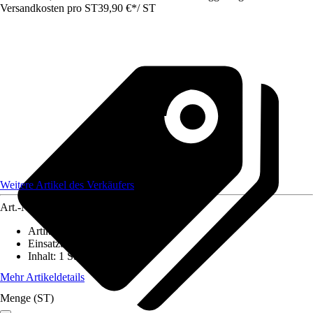
Versandkosten pro ST
39,90 €
*
/
ST
Weitere Artikel des Verkäufers
Art.-Nr.
12586190
Artikeltyp
:
Baldachin
Einsatzbereich
:
Innen
Inhalt
:
1 Stück
Mehr Artikeldetails
Menge (ST)