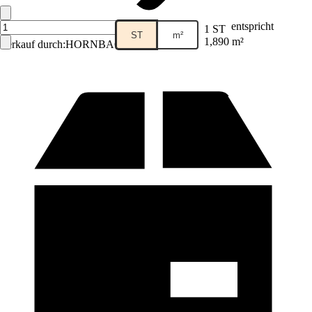
entspricht
1 ST
ST
m²
1,890 m²
Verkauf durch:
HORNBACH