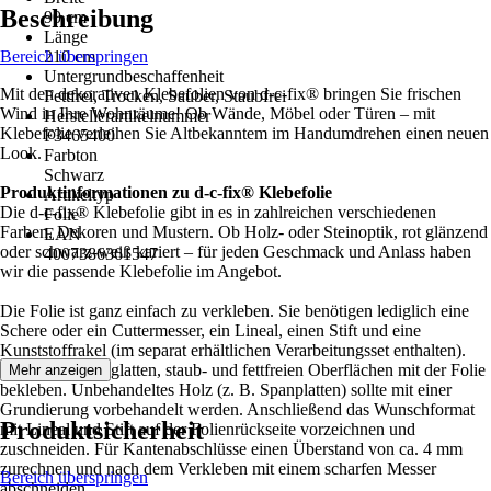
Beschreibung
90 cm
Länge
Bereich überspringen
210 cm
Untergrundbeschaffenheit
Mit den dekorativen Klebefolien von d-c-fix® bringen Sie frischen
Fettfrei, Trocken, Sauber, Staubfrei
Wind in Ihre Wohnräume! Ob Wände, Möbel oder Türen – mit
Herstellerartikelnummer
Klebefolie verleihen Sie Altbekanntem im Handumdrehen einen neuen
F3465400
Look.
Farbton
Schwarz
Produktinformationen zu d-c-fix® Klebefolie
Artikeltyp
Die d-c-fix® Klebefolie gibt in es in zahlreichen verschiedenen
Folie
Farben, Dekoren und Mustern. Ob Holz- oder Steinoptik, rot glänzend
EAN
oder schwarz-weiß kariert – für jeden Geschmack und Anlass haben
4007386361547
wir die passende Klebefolie im Angebot.
Die Folie ist ganz einfach zu verkleben. Sie benötigen lediglich eine
Schere oder ein Cuttermesser, ein Lineal, einen Stift und eine
Kunststoffrakel (im separat erhältlichen Verarbeitungsset enthalten).
Sie können alle glatten, staub- und fettfreien Oberflächen mit der Folie
Mehr anzeigen
bekleben. Unbehandeltes Holz (z. B. Spanplatten) sollte mit einer
Grundierung vorbehandelt werden. Anschließend das Wunschformat
Produktsicherheit
mit Lineal und Stift auf der Folienrückseite vorzeichnen und
zuschneiden. Für Kantenabschlüsse einen Überstand von ca. 4 mm
zurechnen und nach dem Verkleben mit einem scharfen Messer
Bereich überspringen
abschneiden.