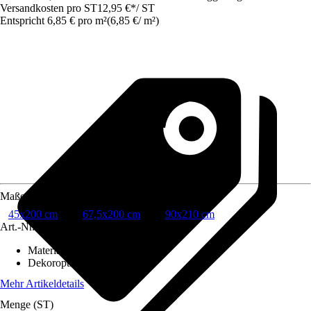
Versandkosten pro ST
12,95 €
*
/
ST
Entspricht 6,85 € pro m²
(
6,85 €
/
m²
)
Maße
45x200 cm
67,5x200 cm
90x210 cm
Art.-Nr.
10649026
Material
:
PVC
Dekoroptik
:
Stein-Optik
Mehr Artikeldetails
Menge (ST)