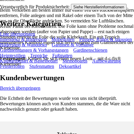
Verantwortlich für Produktsicherheit:
.
Siehe Herstellerinformationen
Beim Verkleben am besten immer nur einen Teil des Rückseitenpapiers
entfernen, Folie anlegen und mit Rakel oder einem Tuch von der Mitte
aus an die Oberfläche andrücken. So vermeiden Sie Luftbläschen.
Weitere Kategorien
Keine Panik bei Klebefehlern: Die Folie kann ohne Probleme nochmal
abgezogen werden (außer von Papier und Pappe) – erst nach einigen
Liste überspringen
Stunden erreicht die Folie die volle Klebekraft. Ein mit Teppich
Innendeko & Bildershop
Möbelfolien
Plissees, Rollos & Jalousien
ummanteltes Kantholz eignet sich hervorragend zum Glattstreichen der
Bildershop & Wanddeko
Gardinen & Vorhänge
Klebefolie.
Gardinenstangen & Vorhangstangen
Gardinenschienen
Heimtextilien
Teppiche
Fußmatten
Festgenagelt:
Kleben Sie sich einen neuen Look – mit d-c-fix®
Künstlerbedarf & Bastelbedarf
Memoboards
Aufbewahrung
Klebefolie!
Fensterfolien
Stufenmatten
Dekoartikel
Kundenbewertungen
Bereich überspringen
Die Echtheit der Bewertungen wurde von uns nicht überprüft.
Bewertungen können auch von Kunden stammen, die die Ware nicht
nachweislich genutzt oder gekauft haben.