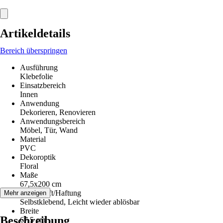
Artikeldetails
Bereich überspringen
Ausführung
Klebefolie
Einsatzbereich
Innen
Anwendung
Dekorieren, Renovieren
Anwendungsbereich
Möbel, Tür, Wand
Material
PVC
Dekoroptik
Floral
Maße
67,5x200 cm
Klebekraft/Haftung
Mehr anzeigen
Selbstklebend, Leicht wieder ablösbar
Breite
Beschreibung
67,5 cm