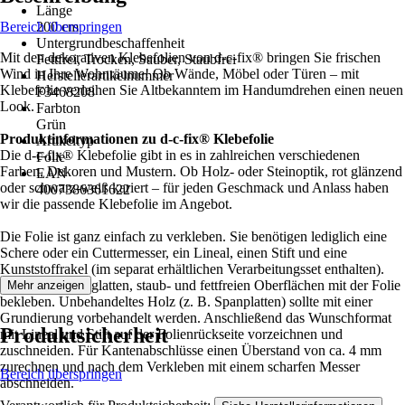
Länge
Bereich überspringen
200 cm
Untergrundbeschaffenheit
Mit den dekorativen Klebefolien von d-c-fix® bringen Sie frischen
Fettfrei, Trocken, Sauber, Staubfrei
Wind in Ihre Wohnräume! Ob Wände, Möbel oder Türen – mit
Herstellerartikelnummer
Klebefolie verleihen Sie Altbekanntem im Handumdrehen einen neuen
F3468208
Look.
Farbton
Grün
Produktinformationen zu d-c-fix® Klebefolie
Artikeltyp
Die d-c-fix® Klebefolie gibt in es in zahlreichen verschiedenen
Folie
Farben, Dekoren und Mustern. Ob Holz- oder Steinoptik, rot glänzend
EAN
oder schwarz-weiß kariert – für jeden Geschmack und Anlass haben
4007386361622
wir die passende Klebefolie im Angebot.
Die Folie ist ganz einfach zu verkleben. Sie benötigen lediglich eine
Schere oder ein Cuttermesser, ein Lineal, einen Stift und eine
Kunststoffrakel (im separat erhältlichen Verarbeitungsset enthalten).
Sie können alle glatten, staub- und fettfreien Oberflächen mit der Folie
Mehr anzeigen
bekleben. Unbehandeltes Holz (z. B. Spanplatten) sollte mit einer
Grundierung vorbehandelt werden. Anschließend das Wunschformat
Produktsicherheit
mit Lineal und Stift auf der Folienrückseite vorzeichnen und
zuschneiden. Für Kantenabschlüsse einen Überstand von ca. 4 mm
zurechnen und nach dem Verkleben mit einem scharfen Messer
Bereich überspringen
abschneiden.