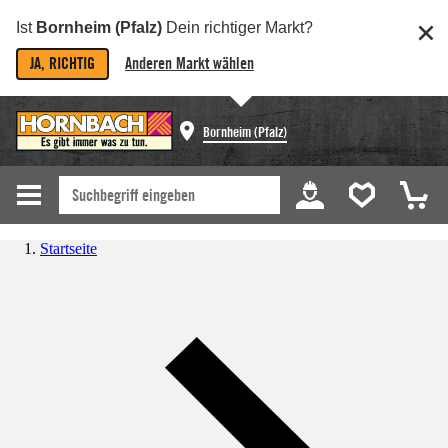
Ist
Bornheim (Pfalz)
Dein richtiger Markt?
JA, RICHTIG
Anderen Markt wählen
Bornheim (Pfalz)
Startseite