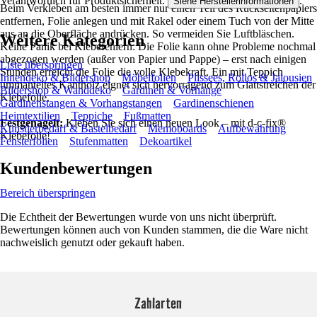
Verantwortlich für Produktsicherheit:
.
Siehe Herstellerinformationen
Beim Verkleben am besten immer nur einen Teil des Rückseitenpapiers
entfernen, Folie anlegen und mit Rakel oder einem Tuch von der Mitte
aus an die Oberfläche andrücken. So vermeiden Sie Luftbläschen.
Weitere Kategorien
Keine Panik bei Klebefehlern: Die Folie kann ohne Probleme nochmal
abgezogen werden (außer von Papier und Pappe) – erst nach einigen
Liste überspringen
Stunden erreicht die Folie die volle Klebekraft. Ein mit Teppich
Innendeko & Bildershop
Möbelfolien
Plissees, Rollos & Jalousien
ummanteltes Kantholz eignet sich hervorragend zum Glattstreichen der
Bildershop & Wanddeko
Gardinen & Vorhänge
Klebefolie.
Gardinenstangen & Vorhangstangen
Gardinenschienen
Heimtextilien
Teppiche
Fußmatten
Festgenagelt:
Kleben Sie sich einen neuen Look – mit d-c-fix®
Künstlerbedarf & Bastelbedarf
Memoboards
Aufbewahrung
Klebefolie!
Fensterfolien
Stufenmatten
Dekoartikel
Kundenbewertungen
Bereich überspringen
Die Echtheit der Bewertungen wurde von uns nicht überprüft.
Bewertungen können auch von Kunden stammen, die die Ware nicht
nachweislich genutzt oder gekauft haben.
Zahlarten