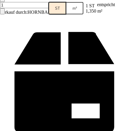
entspricht
1 ST
ST
m²
1,350 m²
Verkauf durch:
HORNBACH