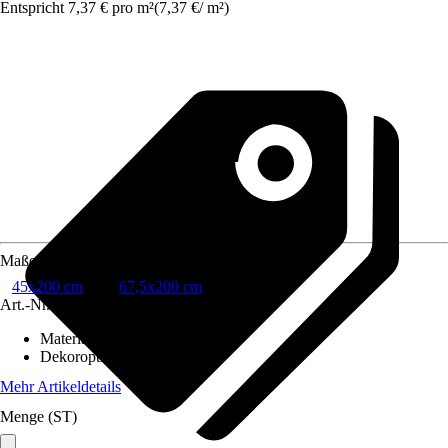
Entspricht 7,37 € pro m²
(
7,37 €
/
m²
)
Maße
45x200 cm
67,5x200 cm
Art.-Nr.
10649019
Material
:
PVC
Dekoroptik
:
Floral
Mehr Artikeldetails
Menge (ST)