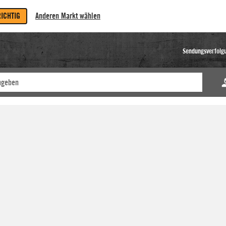
RICHTIG
Anderen Markt wählen
Sendungsverfolg