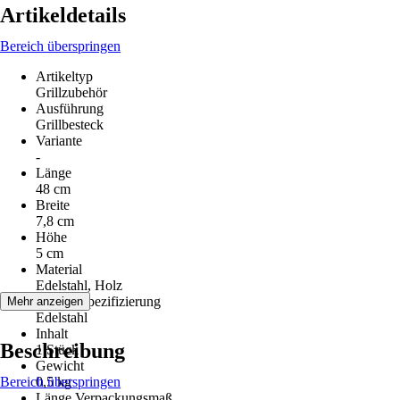
Artikeldetails
Bereich überspringen
Artikeltyp
Grillzubehör
Ausführung
Grillbesteck
Variante
-
Länge
48 cm
Breite
7,8 cm
Höhe
5 cm
Material
Edelstahl, Holz
Materialspezifizierung
Mehr anzeigen
Edelstahl
Inhalt
Beschreibung
1 Stück
Gewicht
Bereich überspringen
0,5 kg
Länge Verpackungsmaß