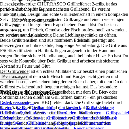
Dieses hochwertige CHURRASCO Grillhelferset 2-teilig ist das
49 cm
perfekte Zubehör für Deinen nächsten Grillabend. Es vereint
Breite Verpackungsmaß
Funktionalität, Design und echte Grillleidenschaft in einem kompakten
16 cm
Set – bestehend aus einer robusten Grillzange und einem vielseitigen
Höhe Verpackungsmaß
Grillwender mit integriertem Kapselheber. Damit bist Du bestens
7 cm
ausgestattet, um Fleisch, Gemüse oder Fisch professionell zu wenden,
EAN
zu servieren und gleichzeitig Deine Lieblingsgetränke zu öffnen.
4260635249656
Beide Grillutensilien sind aus rostfreiem Edelstahl gefertigt und
überzeugen durch ihre stabile, langlebige Verarbeitung. Die Griffe aus
FSC®-zertifiziertem Hartholz liegen angenehm in der Hand und
sorgen für eine sichere Handhabung, auch bei hoher Hitze. So hast Du
stets volle Kontrolle über Dein Grillgut und arbeitest mit sicherem
Abstand zu Feuer und Glut.
Der Grillwender ist ein echtes Multitalent: Er besitzt einen praktischen
Wellenschliff, mit dem sich Fleisch und Burger leicht greifen und
Mehr anzeigen
wenden lassen, sowie einen integrierten Rostschaber, mit dem Du den
Grillrost zwischendurch bequem reinigen kannst. Das besondere
Weitere Kategorien
Highlight ist der eingebaute Kapselheber, mit dem Du Bier- oder
Softdrinkflaschen direkt am Grill öffnen kannst – ein praktisches
Detail, das bei keinem BBQ fehlen darf. Die Grillzange bietet durch
Liste überspringen
ihre präzise Greifmechanik und den langen Griff eine sichere
Garten
Grills
Grillzubehör
Grillbesteck
Grillabdeckung
Handhabung beim Wenden und Servieren. Dank der
Grillkohle & Grillbriketts
Grillanzünder
Grillzangen
Grillspachtel
Edelstahlkonstruktion ist sie robust, hygienisch und einfach zu
Drehspieße
Grillroste
Grillplatten
Grillpfannen & Grillwok
reinigen. Beide Teile sind langlebig, pflegeleicht und auf den
Dutch Oven
Grillbürsten
Grillreiniger
Grillthermometer
intensiven Einsatz am Grill ausgelegt.
Grillhandschuhe
Pizzaofen Zubehör
Räucherzubehör