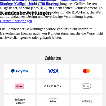
Mit dem 2-teiligen Set bist Du für ein gelungenes Grillfest bestens
Sonstiges Grillzubehör
Grill-Ersatzteile
ausgestattet, so wird jedes BBQ zu einem echten Genussmoment. Es
Kundenbewertungen
ist zudem eine großartige Geschenkidee für alle BBQ-Fans, die Wert
auf durchdachtes Design und zuverlässige Verarbeitung legen.
Bereich überspringen
Die Echtheit der Bewertungen wurde von uns nicht überprüft.
Bewertungen können auch von Kunden stammen, die die Ware nicht
nachweislich genutzt oder gekauft haben.
Zahlarten