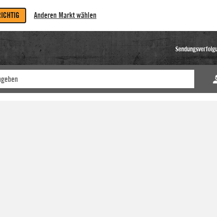
RICHTIG
Anderen Markt wählen
Sendungsverfolg