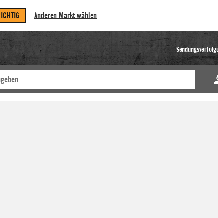
RICHTIG
Anderen Markt wählen
Sendungsverfolg